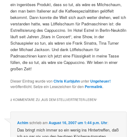
ein ingeniöses Produkt, dass so tut, als wäre es Milchschaum,
den man beim Italiener auf die Kaffeespezialitäten gelöffelt
bekommt. Dann konnte die Welt sich auch weiter drehen, weil ich
verstanden hatte, was Löffelschaum für Padmaschinen ist: die
Estrellisierung des Cappuccino. Im Hotel Estrel in Berlin-Neukölln
läuft seit Jahren „Stars in Concert“, eine Show, in der
Schauspieler so tun, als wären sie Frank Sinatra, Tina Turner
oder Michael Jackson. Und dank Löffelschaum für
Padmaschinen kann ich jetzt eine Flüssigkeit in meine Tasse
füllen, die so tut, als wäre sie Cappuccino. Wir leben in einer
großen Zeit!
Dieser Eintrag wurde von
Chris Kurbjuhn
unter
Ungeheuer!
veröffentlicht. Setze ein Lesezeichen für den
Permalink
.
2 KOMMENTARE ZU „
AUS DEM STELLVERTRETER-LEBEN
“
Achim
schrieb
am
August 16, 2007 um 1:44 p.m. Uhr
:
Das bringt mich immer so ein wenig ins Hintertreffen, daß
ich so gar nix von den heutigen Küchenautomaten