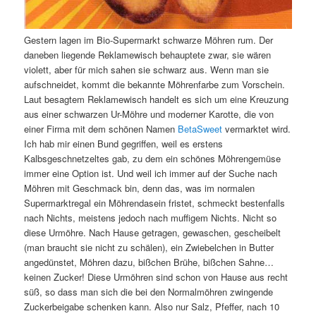
Gestern lagen im Bio-Supermarkt schwarze Möhren rum. Der
daneben liegende Reklamewisch behauptete zwar, sie wären
violett, aber für mich sahen sie schwarz aus. Wenn man sie
aufschneidet, kommt die bekannte Möhrenfarbe zum Vorschein.
Laut besagtem Reklamewisch handelt es sich um eine Kreuzung
aus einer schwarzen Ur-Möhre und moderner Karotte, die von
einer Firma mit dem schönen Namen
BetaSweet
vermarktet wird.
Ich hab mir einen Bund gegriffen, weil es erstens
Kalbsgeschnetzeltes gab, zu dem ein schönes Möhrengemüse
immer eine Option ist. Und weil ich immer auf der Suche nach
Möhren mit Geschmack bin, denn das, was im normalen
Supermarktregal ein Möhrendasein fristet, schmeckt bestenfalls
nach Nichts, meistens jedoch nach muffigem Nichts. Nicht so
diese Urmöhre. Nach Hause getragen, gewaschen, gescheibelt
(man braucht sie nicht zu schälen), ein Zwiebelchen in Butter
angedünstet, Möhren dazu, bißchen Brühe, bißchen Sahne…
keinen Zucker! Diese Urmöhren sind schon von Hause aus recht
süß, so dass man sich die bei den Normalmöhren zwingende
Zuckerbeigabe schenken kann. Also nur Salz, Pfeffer, nach 10