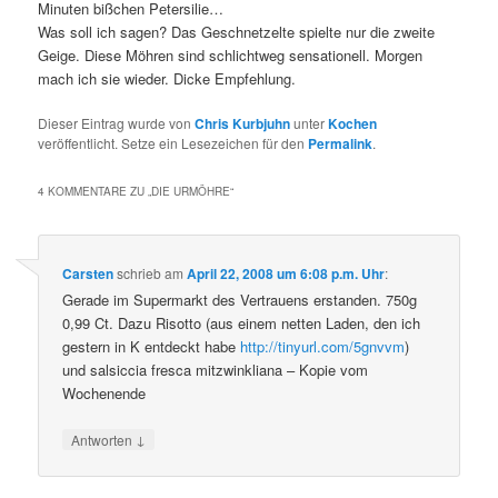
Minuten bißchen Petersilie…
Was soll ich sagen? Das Geschnetzelte spielte nur die zweite
Geige. Diese Möhren sind schlichtweg sensationell. Morgen
mach ich sie wieder. Dicke Empfehlung.
Dieser Eintrag wurde von
Chris Kurbjuhn
unter
Kochen
veröffentlicht. Setze ein Lesezeichen für den
Permalink
.
4 KOMMENTARE ZU „
DIE URMÖHRE
“
Carsten
schrieb
am
April 22, 2008 um 6:08 p.m. Uhr
:
Gerade im Supermarkt des Vertrauens erstanden. 750g
0,99 Ct. Dazu Risotto (aus einem netten Laden, den ich
gestern in K entdeckt habe
http://tinyurl.com/5gnvvm
)
und salsiccia fresca mitzwinkliana – Kopie vom
Wochenende
↓
Antworten