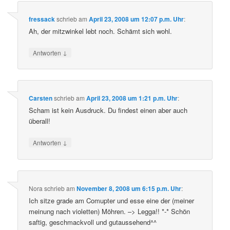
fressack
schrieb
am
April 23, 2008 um 12:07 p.m. Uhr
:
Ah, der mitzwinkel lebt noch. Schämt sich wohl.
↓
Antworten
Carsten
schrieb
am
April 23, 2008 um 1:21 p.m. Uhr
:
Scham ist kein Ausdruck. Du findest einen aber auch
überall!
↓
Antworten
Nora
schrieb
am
November 8, 2008 um 6:15 p.m. Uhr
:
Ich sitze grade am Comupter und esse eine der (meiner
meinung nach violetten) Möhren. –> Legga!! *-* Schön
saftig, geschmackvoll und gutaussehend^^