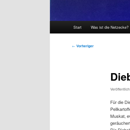
Hauptmenü
Start
Was ist die Netzecke?
Beitragsnavigation
←
Vorheriger
Die
Veröffentlic
Für die Di
Pellkartof
Muskat, ev
geräucher
Die Diebch