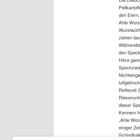
Pellkartof
den Eiern,
Ahle Worsc
Wurstwürf
ziehen las
Währendde
den Speck 
Hitze gare
Speckzwie
Nichteinge
luftgetroc
Reifezeit 
Riesenunte
dieser Spe
Kennern h
„Ahle Wors
einiger Ze
Schindlud