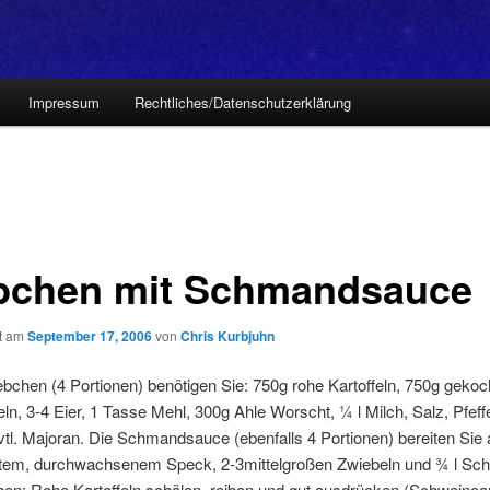
Impressum
Rechtliches/Datenschutzerklärung
bchen mit Schmandsauce
ht am
September 17, 2006
von
Chris Kurbjuhn
ebchen (4 Portionen) benötigen Sie: 750g rohe Kartoffeln, 750g gekoc
feln, 3-4 Eier, 1 Tasse Mehl, 300g Ahle Worscht, ¼ l Milch, Salz, Pfeffe
tl. Majoran. Die Schmandsauce (ebenfalls 4 Portionen) bereiten Sie
tem, durchwachsenem Speck, 2-3mittelgroßen Zwiebeln und ¾ l Sc
en: Rohe Kartoffeln schälen, reiben und gut ausdrücken (Schweinear