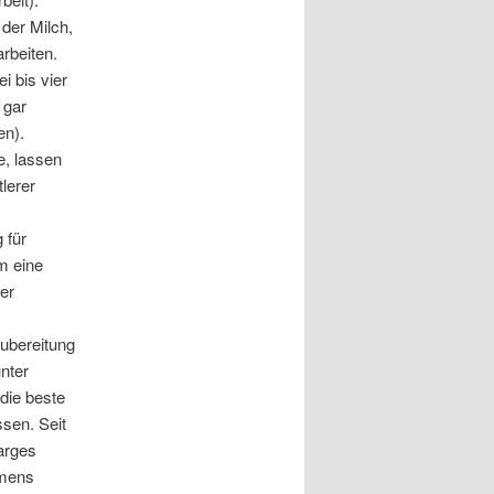
 der Milch,
arbeiten.
i bis vier
 gar
en).
, lassen
lerer
 für
m eine
rer
Zubereitung
unter
die beste
ssen. Seit
 arges
amens