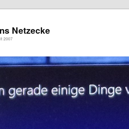
hns Netzecke
eit 2007