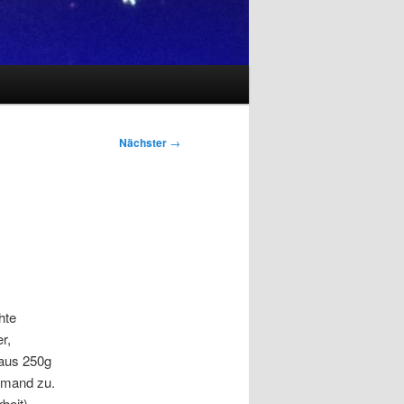
Nächster
→
hte
r,
 aus 250g
hmand zu.
beit).