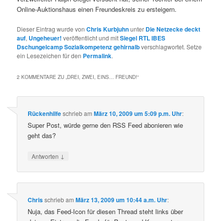
Online-Auktionshaus einen Freundeskreis zu ersteigern.
Dieser Eintrag wurde von
Chris Kurbjuhn
unter
Die Netzecke deckt
auf
,
Ungeheuer!
veröffentlicht und mit
Siegel RTL IBES
Dschungelcamp Sozialkompetenz gehirnalb
verschlagwortet. Setze
ein Lesezeichen für den
Permalink
.
2 KOMMENTARE ZU „
DREI, ZWEI, EINS… FREUND!
“
Rückenhilfe
schrieb
am
März 10, 2009 um 5:09 p.m. Uhr
:
Super Post, würde gerne den RSS Feed abonieren wie
geht das?
↓
Antworten
Chris
schrieb
am
März 13, 2009 um 10:44 a.m. Uhr
:
Nuja, das Feed-Icon für diesen Thread steht links über