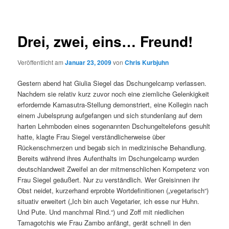
Drei, zwei, eins… Freund!
Veröffentlicht am
Januar 23, 2009
von
Chris Kurbjuhn
Gestern abend hat Giulia Siegel das Dschungelcamp verlassen.
Nachdem sie relativ kurz zuvor noch eine ziemliche Gelenkigkeit
erfordernde Kamasutra-Stellung demonstriert, eine Kollegin nach
einem Jubelsprung aufgefangen und sich stundenlang auf dem
harten Lehmboden eines sogenannten Dschungeltelefons gesuhlt
hatte, klagte Frau Siegel verständlicherweise über
Rückenschmerzen und begab sich in medizinische Behandlung.
Bereits während ihres Aufenthalts im Dschungelcamp wurden
deutschlandweit Zweifel an der mitmenschlichen Kompetenz von
Frau Siegel geäußert. Nur zu verständlich. Wer Greisinnen ihr
Obst neidet, kurzerhand erprobte Wortdefinitionen („vegetarisch“)
situativ erweitert („Ich bin auch Vegetarier, ich esse nur Huhn.
Und Pute. Und manchmal Rind.“) und Zoff mit niedlichen
Tamagotchis wie Frau Zambo anfängt, gerät schnell in den