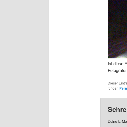
Ist diese
Fotografe
Dieser Eint
für den
Perm
Schre
Deine E-Mai