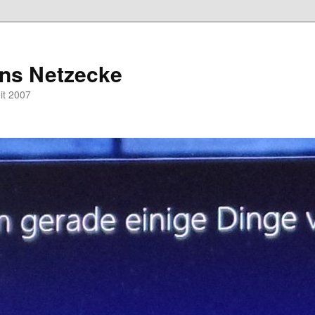
hns Netzecke
eit 2007