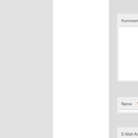
Komment
Name
E-Mail-A