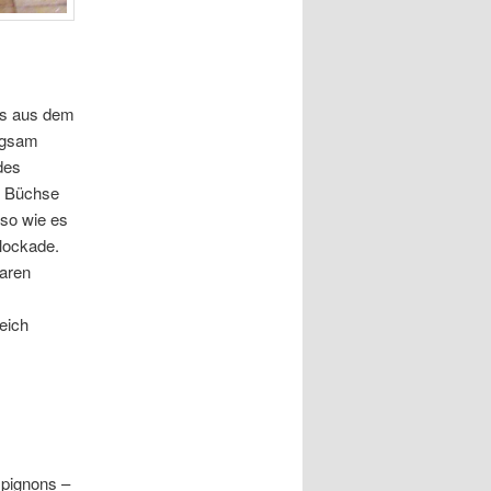
ns aus dem
angsam
des
r Büchse
 so wie es
Blockade.
aren
eich
pignons –