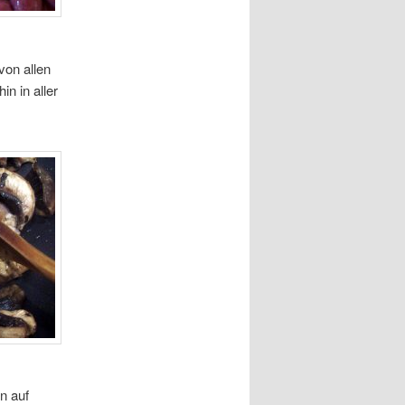
von allen
in in aller
n auf