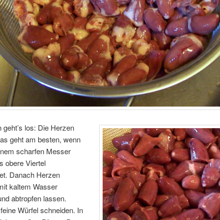
 geht’s los: Die Herzen
das geht am besten, wenn
inem scharfen Messer
s obere Viertel
et. Danach Herzen
 mit kaltem Wasser
nd abtropfen lassen.
 feine Würfel schneiden. In