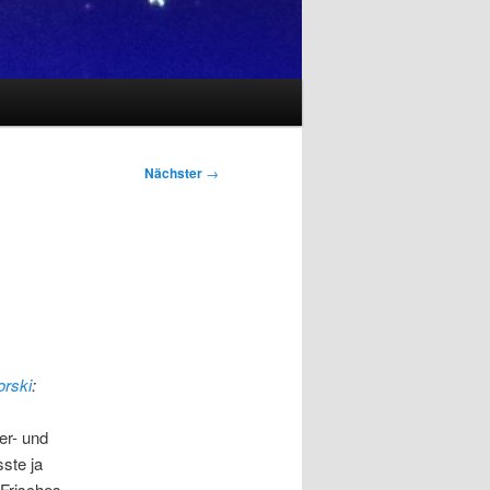
Nächster
→
orski
:
er- und
ste ja
 Frisches