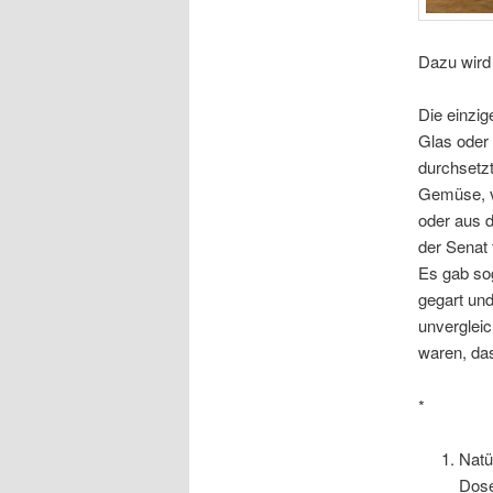
Dazu wird 
Die einzi
Glas oder 
durchsetzt
Gemüse, v
oder aus d
der Senat 
Es gab so
gegart un
unvergleic
waren, da
*
Natü
Dose