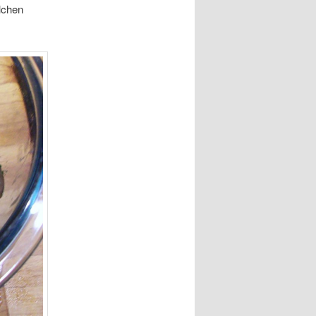
lchen
!