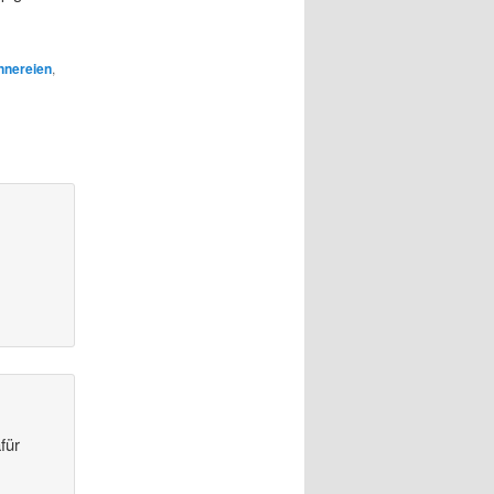
nnereien
,
für