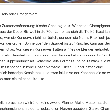
Reis oder Brot gereicht.
ge Zutatenveränderung: frische Champignons. Wir hatten Champigno
aus der Dose. Bis weit in die 70er Jahre, als sich die Tiefkühlkost l
e, war die Konserve nicht nur üblich, sondern die Norm. Praktisch je
on der grünen Bohne über den Spargel bis zur Kirsche, kam aus de
em Glas. Von diesen Konserven hatten wir riesige Mengen gehortet,
für alle Haushalte empfahl, und zwar für den Fall einer neuen Berlin-
gar Suppenhühner als Konserve, aus Formosa (heute Taiwan). Sie w
d mit Knochen in hohe Dosen verpackt. Diese Hühner hatten eine
hlich labberige Konsistenz, und zwar inklusive der Knochen, die so w
ss man sie mitessen konnte.
rlich brauchten wir früher keine zweite Pfanne. Meine Mutter hat die
nchampignons zu den angebratenen Herzen gegeben. Ganze Cham