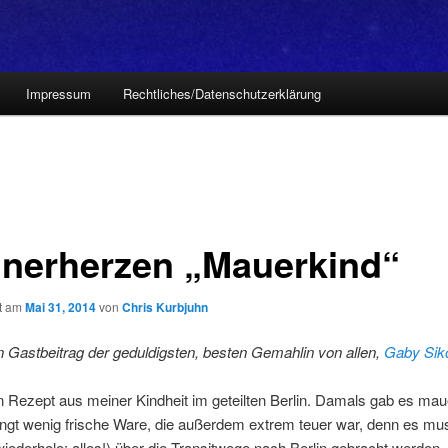
Impressum
Rechtliches/Datenschutzerklärung
nerherzen „Mauerkind“
ht am
Mai 31, 2014
von
Chris Kurbjuhn
in Gastbeitrag der geduldigsten, besten Gemahlin von allen,
Gaby Sik
in Rezept aus meiner Kindheit im geteilten Berlin. Damals gab es mau
ingt wenig frische Ware, die außerdem extrem teuer war, denn es mus
 wiederhole: alles!) über die Transitwege nach Berlin gebracht werden.