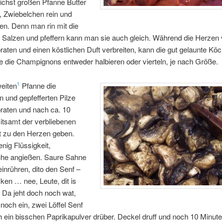
ichst großen Pfanne Butter
, Zwiebelchen rein und
ten. Denn man rin mit die
Salzen und pfeffern kann man sie auch gleich. Während die Herzen 
raten und einen köstlichen Duft verbreiten, kann die gut gelaunte Köch
 die Champignons entweder halbieren oder vierteln, je nach Größe.
weiten
Pfanne die
1
 und gepfefferten Pilze
raten und nach ca. 10
itsamt der verbliebenen
t zu den Herzen geben.
enig Flüssigkeit,
he angießen. Saure Sahne
inrühren, dito den Senf –
en … nee, Leute, dit is
f! Da jeht doch noch wat,
noch ein, zwei Löffel Senf
 ein bisschen Paprikapulver drüber. Deckel druff und noch 10 Minute