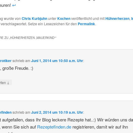
teuren!
↩
rag wurde von
Chris Kurbjuhn
unter
Kochen
veröffentlicht und mit
Hühnerherzen
,
I
verschlagwortet. Setze ein Lesezeichen für den
Permalink
.
E ZU „
HÜHNERHERZEN „MAUERKIND“
“
rotiker
schrieb
am
Juni 1, 2014 um 10:50 a.m. Uhr
:
 große Freude. :)
↓
rten
efinden
schrieb
am
Juni 2, 2014 um 10:19 a.m. Uhr
:
t aufgefallen, dass Ihr Blog leckere Rezepte hat..:) Wir würden uns da
, wenn Sie sich auf
Rezeptefinden.de
registrieren, damit wir auf ihn