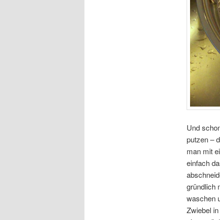
Und schon
putzen – 
man mit e
einfach da
abschneid
gründlich
waschen u
Zwiebel in