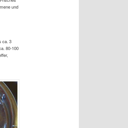
mmene und
s ca. 3
ca. 80-100
ffer,