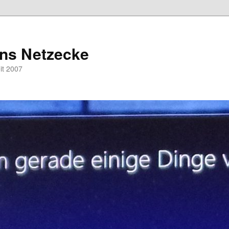
hns Netzecke
eit 2007