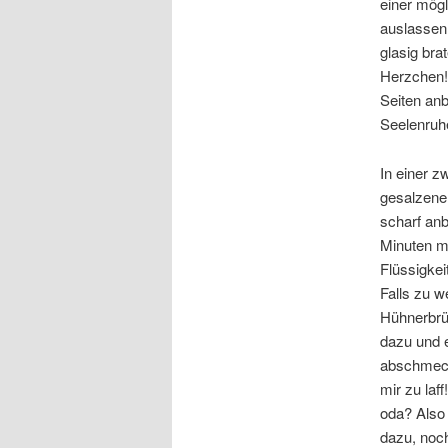
einer mögl
auslassen
glasig bra
Herzchen! 
Seiten anb
Seelenruhe
In einer z
gesalzenen
scharf anb
Minuten m
Flüssigkei
Falls zu w
Hühnerbrü
dazu und e
abschmeck
mir zu laf
oda? Also 
dazu, noch