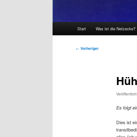
Hauptmenü
Start
Was ist die Netzecke?
Beitragsnavigation
←
Vorheriger
Hüh
Veröffentlic
Es folgt e
Dies ist e
transitbed
alles (ich