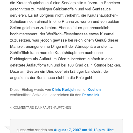
die Krautshäuptchen auf eine Servierplatte stürzen. In Scheiben
geschnitten zu mehligen Salzkartoffeln und viel Senfsauce
servieren. Es ist übrigens nicht verkehrt, die Krautshäuptchen-
Scheiben noch einmal in eine Pfanne zu werfen und von beiden
Seiten goldbraun zu braten. Ebenso ist es geschmacklich
hochinteressant, der Weißkohl-Fleischmasse etwas Kümmel
zuzusetzen, was jedoch gewisse bei reichlichem Genuß dieser
Mahlzeit unangenehme Dinge mit der Atmosphäre anstellt…
Schließlich kann man die Krautshäuptchen auch ohne
Puddingform als Auflauf im Ofen zubereiten: einfach in eine
gefettete Auflaufform tun und bei 180 Grad ca. 1 Stunde backen.
Dazu am Besten ein Bier, oder ein kräftiger Landwein, der
angesichts der Senfsauce nicht in die Knie geht.
Dieser Eintrag wurde von
Chris Kurbjuhn
unter
Kochen
veröffentlicht. Setze ein Lesezeichen für den
Permalink
.
4 KOMMENTARE ZU „
KRAUTSHÄUPTCHEN
“
guess who
schrieb
am
August 17, 2007 um 10:13 p.m. Uhr
: