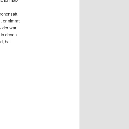
ronensaft.
z, er nimmt
wider war.
 in denen
d, hat