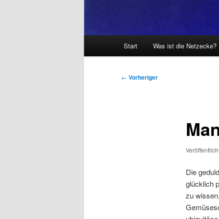
Hauptmenü
Start
Was ist die Netzecke?
Beitragsnavigation
←
Vorheriger
Man
Veröffentlic
Die gedul
glücklich 
zu wissen,
Gemüsesor
ubiquitöse