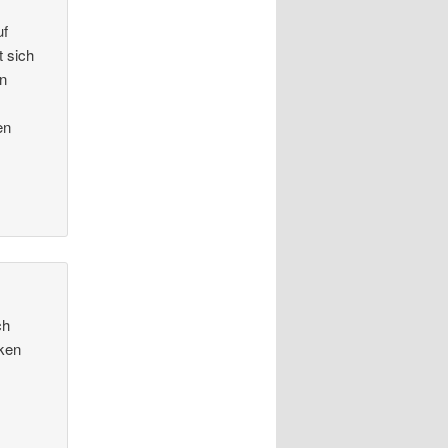
uf
t sich
in
en
ch
cken