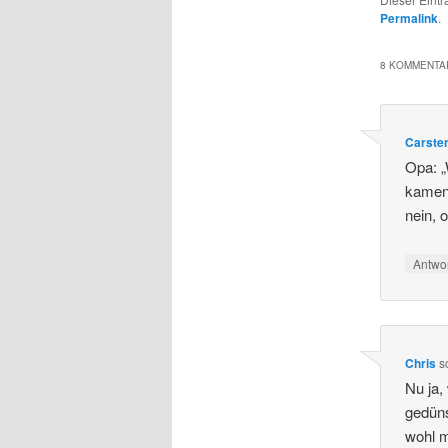
Permalink
.
8 KOMMENTAR
Carste
Opa: „
kamen 
nein, o
Antwo
Chris
s
Nu ja,
gedüns
wohl 