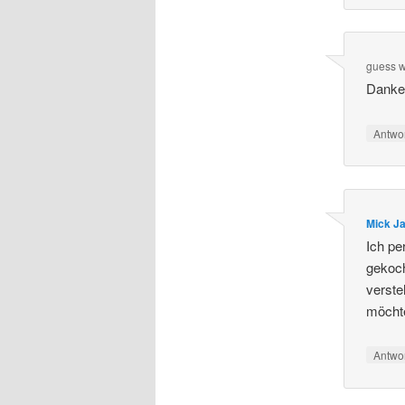
guess 
Danke!
Antwo
Mick Ja
Ich pe
gekoch
verst
möcht
Antwo