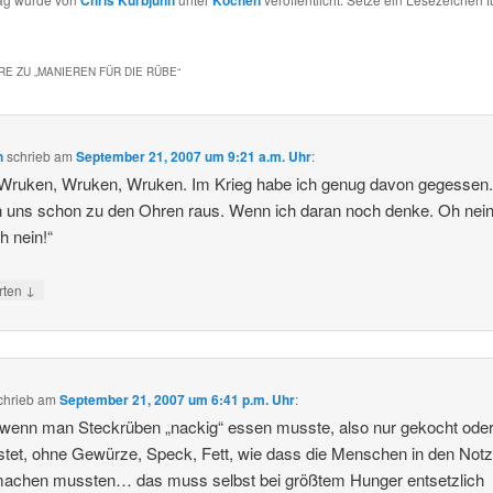
Chris Kurbjuhn
Kochen
E ZU „
MANIEREN FÜR DIE RÜBE
“
n
schrieb
am
September 21, 2007 um 9:21 a.m. Uhr
:
Wruken, Wruken, Wruken. Im Krieg habe ich genug davon gegessen.
uns schon zu den Ohren raus. Wenn ich daran noch denke. Oh nein
h nein!“
↓
rten
chrieb
am
September 21, 2007 um 6:41 p.m. Uhr
:
 wenn man Steckrüben „nackig“ essen musste, also nur gekocht ode
tet, ohne Gewürze, Speck, Fett, wie dass die Menschen in den Notz
machen mussten… das muss selbst bei größtem Hunger entsetzlich