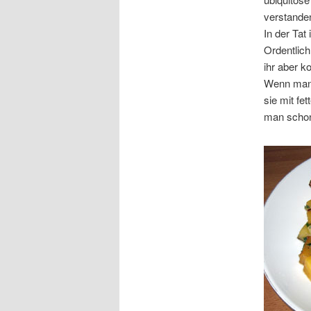
verstanden
In der Tat
Ordentlich
ihr aber k
Wenn man j
sie mit fe
man schon