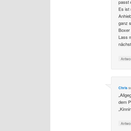
passt 
Es ist
Anhieb
ganz s
Boxer
Lass m
nächst
Antwo
Chris
s
„Allge
dem Pl
„Kinni
Antwo