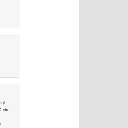
agt.
Chris,
s