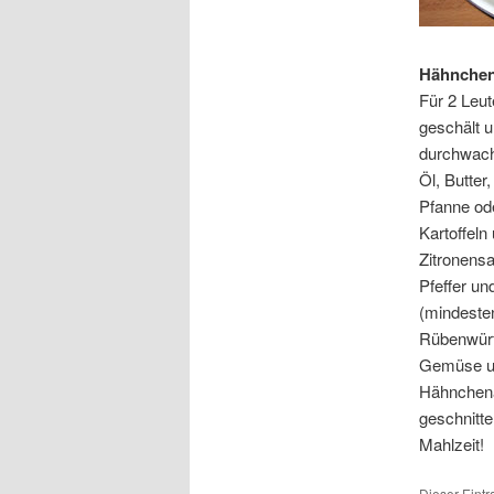
Hähnchenk
Für 2 Leut
geschält 
durchwachs
Öl, Butter,
Pfanne od
Kartoffeln
Zitronensa
Pfeffer un
(mindesten
Rübenwürf
Gemüse un
Hähnchena
geschnitte
Mahlzeit!
Dieser Eint