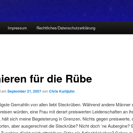
Impressum
Rechtliches/Datenschutzerklärung
ieren für die Rübe
ht am
September 21, 2007
von
Chris Kurbjuhn
digste Gemahlin von allen liebt Steckrüben. Während andere Männer 
preisen würden, eine Frau mit derart preiswerten Leidenschaften an ih
 hält sich meine Begeisterung in Grenzen. Nichts gegen preiswerte, d
ten, aber ausgerechnet die Steckrübe? Nicht doch ’ne Aubergine? 
 Zucchino dünkt mich attraktiver. Oder ein Artischöckchen? Schon gu