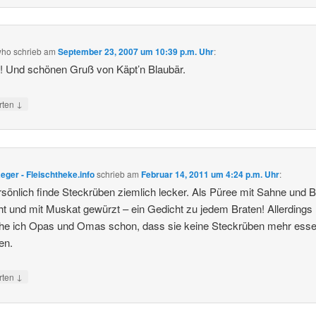
who
schrieb
am
September 23, 2007 um 10:39 p.m. Uhr
:
 Und schönen Gruß von Käpt’n Blaubär.
↓
rten
eger - Fleischtheke.info
schrieb
am
Februar 14, 2011 um 4:24 p.m. Uhr
:
rsönlich finde Steckrüben ziemlich lecker. Als Püree mit Sahne und B
t und mit Muskat gewürzt – ein Gedicht zu jedem Braten! Allerdings
ehe ich Opas und Omas schon, dass sie keine Steckrüben mehr ess
en.
↓
rten