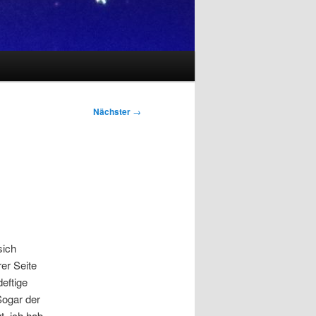
Nächster
→
sich
rer Seite
eftige
Sogar der
t, ich hab