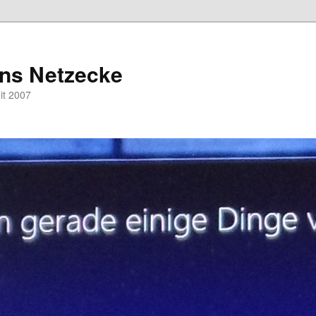
hns Netzecke
eit 2007