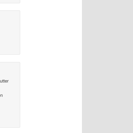
utter
en