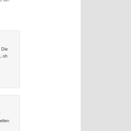
 Die
, oh
r
eiten