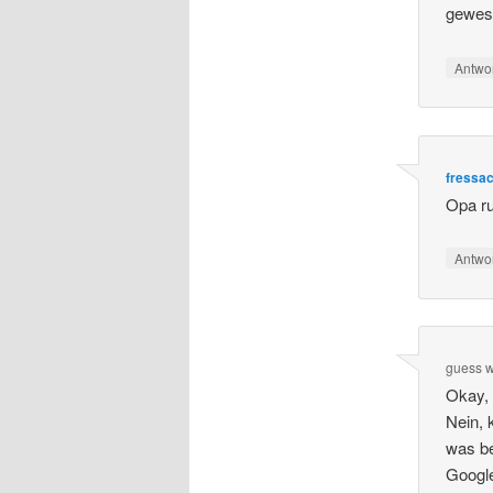
gewese
Antwo
fressa
Opa ru
Antwo
guess 
Okay, 
Nein, 
was be
Google