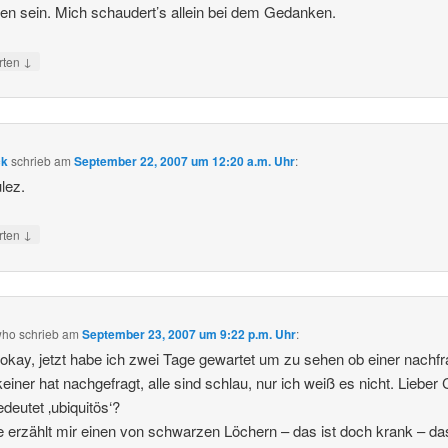
n sein. Mich schaudert’s allein bei dem Gedanken.
↓
rten
ck
schrieb
am
September 22, 2007 um 12:20 a.m. Uhr
:
lez.
↓
rten
who
schrieb
am
September 23, 2007 um 9:22 p.m. Uhr
:
okay, jetzt habe ich zwei Tage gewartet um zu sehen ob einer nachfr
keiner hat nachgefragt, alle sind schlau, nur ich weiß es nicht. Lieber 
deutet ‚ubiquitös‘?
 erzählt mir einen von schwarzen Löchern – das ist doch krank – da