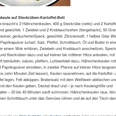
eule auf Steckrüben-Kartoffel-Bett
e braucht’s 2 Hähnchenkeulen, 400 g Steckrübe (netto) und 2 Kartoffe
und gewürfelt, 1 Zwiebel und 2 Knoblauchzehen (feingehackt), 50 G
ener, geräucherterSpeck, gewürfelt, Zitronensaft, 1 halbes Glas We
 Paprikapulver scharf, Salz, Pfeffer, Schnittlauch. Öl und Butter in eine
er einem Wok erhitzen, Zwiebeln und Knoblauch anschwitzen, Speck
 und Steckrüben dazu und auf kleiner bis mittlerer Hitze anbraten, mit
ft beträufeln, salzen, pfeffern, Lorbeerblatt dazu. Hähnchenkeulen mit
d Paprikapulver einreiben, in zweiter Pfanne auf kleiner Hitze langsa
s zehn Minuten Zeit lassen), Keulen rausnehmen, auf die Kartoffel- 
el legen, Fett abkippen, Bratensatz mit dem Weißwein ablöschen u
d den Keulen geben, Deckel drauf und – je nach Keulengröße und
lter – 20 bis 40 Minuten sanft schmoren. Hähnchenkeulen raus, fein
nen Schnittlauch unter das Gemüse rühren und ab auf den Tisch dam
rag wurde von
unter
veröffentlicht. Setze ein Lesezeichen f