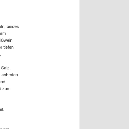
ln, beides
ramm
ißwein,
r tiefen
,
 Salz,
m anbraten
und
nd zum
it.
ür den