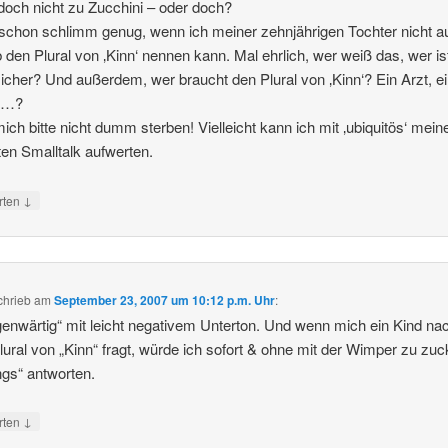
doch nicht zu Zucchini – oder doch?
 schon schlimm genug, wenn ich meiner zehnjährigen Tochter nicht a
 den Plural von ‚Kinn‘ nennen kann. Mal ehrlich, wer weiß das, wer is
icher? Und außerdem, wer braucht den Plural von ‚Kinn‘? Ein Arzt, e
 …?
ich bitte nicht dumm sterben! Vielleicht kann ich mit ‚ubiquitös‘ mein
en Smalltalk aufwerten.
↓
rten
chrieb
am
September 23, 2007 um 10:12 p.m. Uhr
:
genwärtig“ mit leicht negativem Unterton. Und wenn mich ein Kind na
ural von „Kinn“ fragt, würde ich sofort & ohne mit der Wimper zu zu
ngs“ antworten.
↓
rten