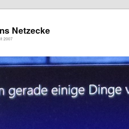
hns Netzecke
eit 2007