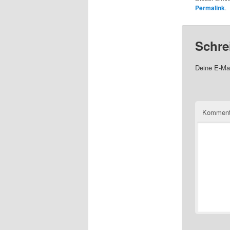
Permalink
.
Schre
Deine E-Mai
Komment