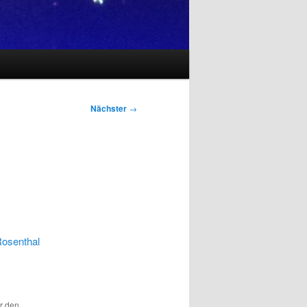
Nächster
→
Rosenthal
ür den