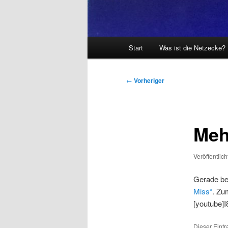
Hauptmenü
Start
Was ist die Netzecke?
Beitragsnavigation
←
Vorheriger
Meh
Veröffentlic
Gerade be
Miss“
. Zu
[youtube]I
Dieser Eint