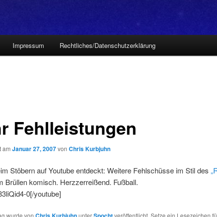
Impressum
Rechtliches/Datenschutzerklärung
r Fehlleistungen
ht am
Januar 27, 2007
von
Chris Kurbjuhn
im Stöbern auf Youtube entdeckt: Weitere Fehlschüsse im Stil des
„
m Brüllen komisch. Herzzerreißend. Fußball.
83liQid4-0[/youtube]
rag wurde von
Chris Kurbjuhn
unter
Spocht
veröffentlicht. Setze ein Lesezeichen f