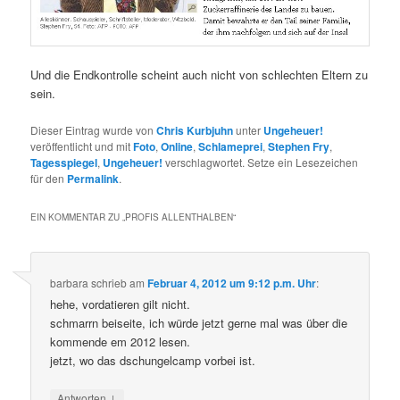
Und die Endkontrolle scheint auch nicht von schlechten Eltern zu
sein.
Dieser Eintrag wurde von
Chris Kurbjuhn
unter
Ungeheuer!
veröffentlicht und mit
Foto
,
Online
,
Schlameprei
,
Stephen Fry
,
Tagesspiegel
,
Ungeheuer!
verschlagwortet. Setze ein Lesezeichen
für den
Permalink
.
EIN KOMMENTAR ZU „
PROFIS ALLENTHALBEN
“
barbara
schrieb
am
Februar 4, 2012 um 9:12 p.m. Uhr
:
hehe, vordatieren gilt nicht.
schmarrn beiseite, ich würde jetzt gerne mal was über die
kommende em 2012 lesen.
jetzt, wo das dschungelcamp vorbei ist.
↓
Antworten