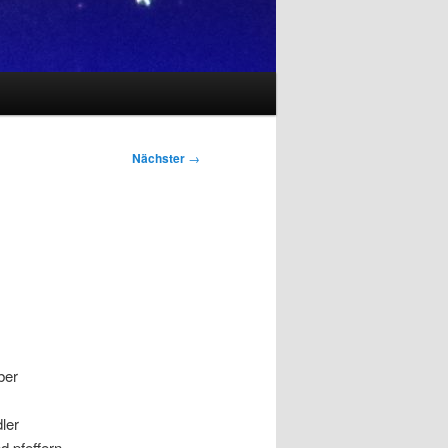
Nächster
→
ber
ler
d pfeffern.