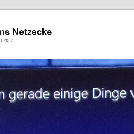
hns Netzecke
eit 2007