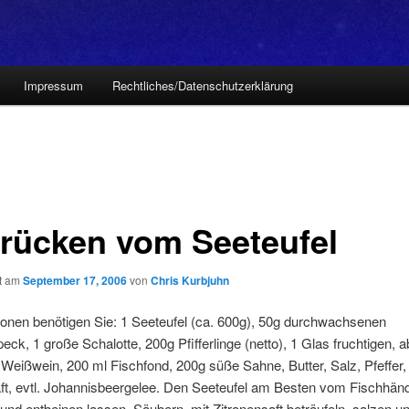
Impressum
Rechtliches/Datenschutzerklärung
rücken vom Seeteufel
ht am
September 17, 2006
von
Chris Kurbjuhn
ionen benötigen Sie: 1 Seeteufel (ca. 600g), 50g durchwachsenen
ck, 1 große Schalotte, 200g Pfifferlinge (netto), 1 Glas fruchtigen, a
Weißwein, 200 ml Fischfond, 200g süße Sahne, Butter, Salz, Pfeffer,
ft, evtl. Johannisbeergelee. Den Seeteufel am Besten vom Fischhänd
und entbeinen lassen. Säubern, mit Zitronensaft beträufeln, salzen un