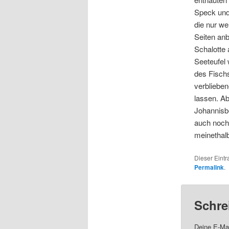
Speck und 
die nur we
Seiten anb
Schalotte 
Seeteufel 
des Fisch
verbliebe
lassen. A
Johannisbe
auch noch 
meinethalb
Dieser Eint
Permalink
.
Schre
Deine E-Mai