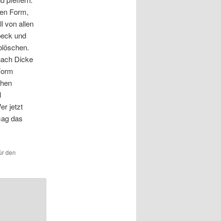
ten Form,
l von allen
peck und
blöschen.
nach Dicke
Form
chen
l
er jetzt
 mag das
ür den