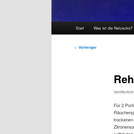
Hauptmenü
Start
Was ist die Netzecke?
Beitragsnavigation
←
Vorheriger
Reh
Veröffentlic
Für 2 Port
Räucherspe
trockenen 
Zitronensa
enthäuten 