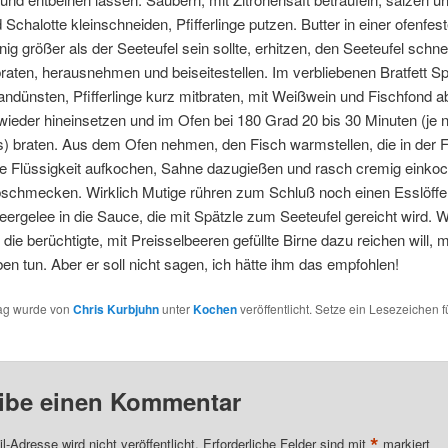
Schalotte kleinschneiden, Pfifferlinge putzen. Butter in einer ofenfes
nig größer als der Seeteufel sein sollte, erhitzen, den Seeteufel schnel
raten, herausnehmen und beiseitestellen. Im verbliebenen Bratfett S
andünsten, Pfifferlinge kurz mitbraten, mit Weißwein und Fischfond a
wieder hineinsetzen und im Ofen bei 180 Grad 20 bis 30 Minuten (je 
s) braten. Aus dem Ofen nehmen, den Fisch warmstellen, die in der 
ne Flüssigkeit aufkochen, Sahne dazugießen und rasch cremig einko
bschmecken. Wirklich Mutige rühren zum Schluß noch einen Esslöffe
ergelee in die Sauce, die mit Spätzle zum Seeteufel gereicht wird. W
die berüchtigte, mit Preisselbeeren gefüllte Birne dazu reichen will,
en tun. Aber er soll nicht sagen, ich hätte ihm das empfohlen!
rag wurde von
Chris Kurbjuhn
unter
Kochen
veröffentlicht. Setze ein Lesezeichen f
ibe einen Kommentar
*
l-Adresse wird nicht veröffentlicht.
Erforderliche Felder sind mit
markiert