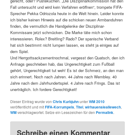
gerecht, oder? Pustekuchen. „Die Disziplinarkommission hat den
Fall untersucht und wird kein Verfahren eröffnen“, trompete FIFA-
Sprecher Pekka Odriozola heute in die Welt hinein. Leider konnte
ich bisher keinen Hinweis auf die schicken neuen Armbanduhren
finden, die vermutlich die Handgelenke der Disziplinar-
Kommissare jetzt schmücken. Die Marke täte mich schon
interessieren. Rolex? Breitling? Rado? Der spanische Verband
hat sich bestimmt nicht lumpen lassen, es steht ja einiges auf
dem Spiel.
Und Herrgottsackzementnochmal, vergesst den Quatsch, den ich
Anfnags geschrieben hab, das Ungerechtigkeit zum Fußball
gehört, Ungerechtigkeit tut weh! Es ist der Schmerz, an den man
sich erinnert. Noch nach Jahren. 44 Jahre nach Wembley. 40
Jahre nach dem Jahrhundertspiel. 4 Jahre nach Frings. Das ist
unerträglich. Ich fordere Gerechtigkeit!
Dieser Eintrag wurde von
Chris Kurbjuhn
unter
WM 2010
veröffentlicht und mit
FIFA-Korrumpels
,
Titel
,
wirhauensieallewech
,
WM
verschlagwortet. Setze ein Lesezeichen für den
Permalink
.
Schreibe einen Kommentar