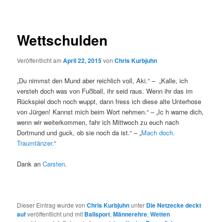
Wettschulden
Veröffentlicht am
April 22, 2015
von
Chris Kurbjuhn
„Du nimmst den Mund aber reichlich voll, Aki.“ – „Kalle, ich
versteh doch was von Fußball, ihr seid raus. Wenn ihr das im
Rückspiel doch noch wuppt, dann fress ich diese alte Unterhose
von Jürgen! Kannst mich beim Wort nehmen.“ – „Ic h warne dich,
wenn wir weiterkommen, fahr ich Mittwoch zu euch nach
Dortmund und guck, ob sie noch da ist.“ – „
Mach doch.
Traumtänzer.
“
Dank an
Carsten
.
Dieser Eintrag wurde von
Chris Kurbjuhn
unter
Die Netzecke deckt
auf
veröffentlicht und mit
Ballsport
,
Männerehre
,
Wetten