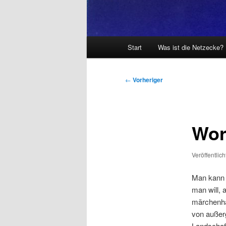
Hauptmenü
Start
Was ist die Netzecke?
Beitragsnavigation
←
Vorheriger
Wor
Veröffentlic
Man kann 
man will, 
märchenhaf
von außerg
Landschaft