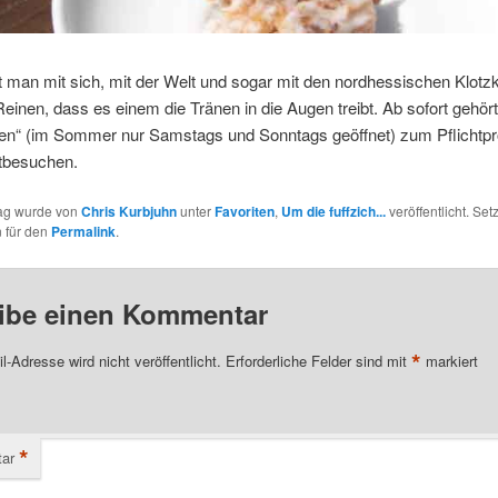
 man mit sich, mit der Welt und sogar mit den nordhessischen Klot
Reinen, dass es einem die Tränen in die Augen treibt. Ab sofort gehört
usen“ (im Sommer nur Samstags und Sonntags geöffnet) zum Pflicht
tbesuchen.
rag wurde von
Chris Kurbjuhn
unter
Favoriten
,
Um die fuffzich...
veröffentlicht. Set
 für den
Permalink
.
ibe einen Kommentar
*
l-Adresse wird nicht veröffentlicht.
Erforderliche Felder sind mit
markiert
*
ar