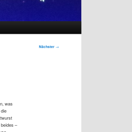
Nächster
→
n, was
 die
ttwurst
 beides –
use.