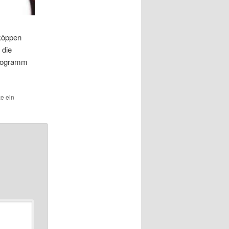
zköppen
 die
programm
ze ein