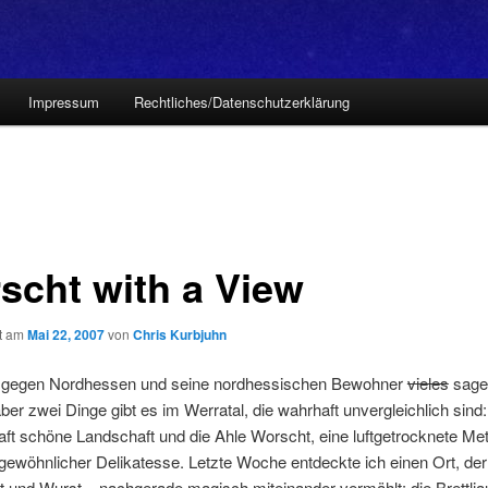
Impressum
Rechtliches/Datenschutzerklärung
scht with a View
ht am
Mai 22, 2007
von
Chris Kurbjuhn
gegen Nordhessen und seine nordhessischen Bewohner
vieles
sage
aber zwei Dinge gibt es im Werratal, die wahrhaft unvergleichlich sind:
t schöne Landschaft und die Ahle Worscht, eine luftgetrocknete Me
ewöhnlicher Delikatesse. Letzte Woche entdeckte ich einen Ort, der
 und Wurst – nachgerade magisch miteinander vermählt: die Brettlja