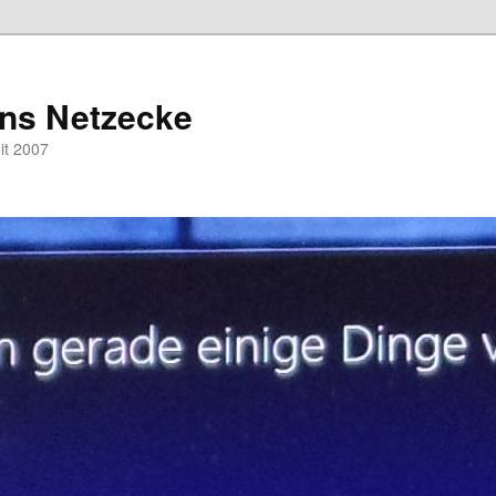
hns Netzecke
eit 2007