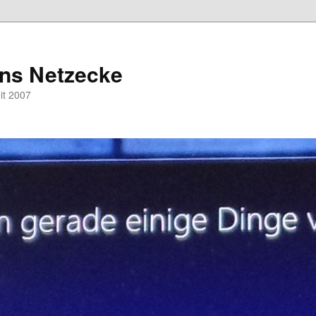
hns Netzecke
eit 2007