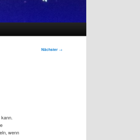
Nächster
→
 kann.
ie
eln, wenn