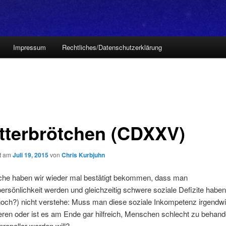
Impressum
Rechtliches/Datenschutzerklärung
itterbrötchen (CDXXV)
ht am
Juli 19, 2015
von
Chris Kurbjuhn
he haben wir wieder mal bestätigt bekommen, dass man
rsönlichkeit werden und gleichzeitig schwere soziale Defizite haben
noch?) nicht verstehe: Muss man diese soziale Inkompetenz irgendw
ren oder ist es am Ende gar hilfreich, Menschen schlecht zu behand
ropeller werden will?