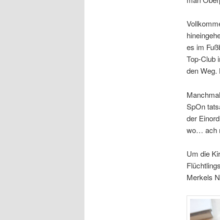
Vollkomme
hineingeh
es im Fußb
Top-Club i
den Weg. M
Manchmal 
SpOn tatsä
der Einor
wo… ach n
Um die Ki
Flüchtlin
Merkels Ni