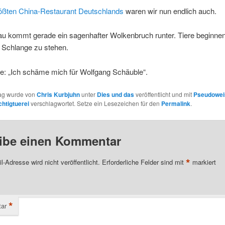
ößten China-Restaurant Deutschlands
waren wir nun endlich auch.
au kommt gerade ein sagenhafter Wolkenbruch runter. Tiere beginnen
 Schlange zu stehen.
ee: „Ich schäme mich für Wolfgang Schäuble“.
rag wurde von
Chris Kurbjuhn
unter
Dies und das
veröffentlicht und mit
Pseudowei
chtigtuerei
verschlagwortet. Setze ein Lesezeichen für den
Permalink
.
ibe einen Kommentar
*
l-Adresse wird nicht veröffentlicht.
Erforderliche Felder sind mit
markiert
*
ar