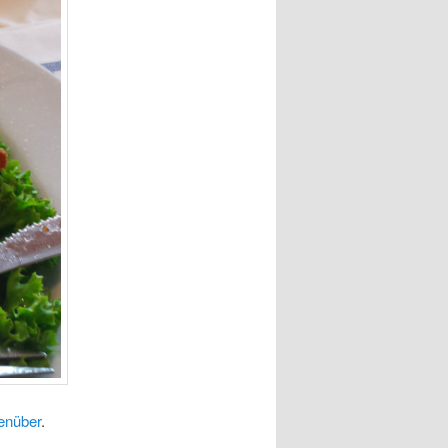
enüber
.