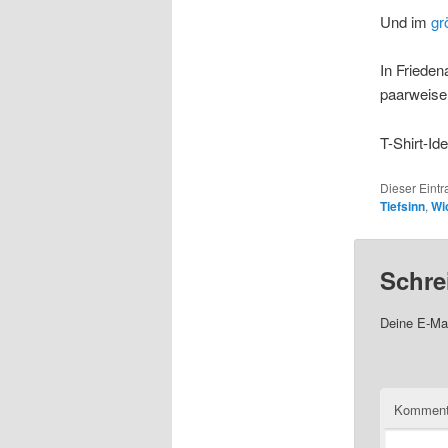
Und im
gr
In Frieden
paarweise
T-Shirt-Id
Dieser Eint
Tiefsinn
,
Wi
Schre
Deine E-Mai
Komment