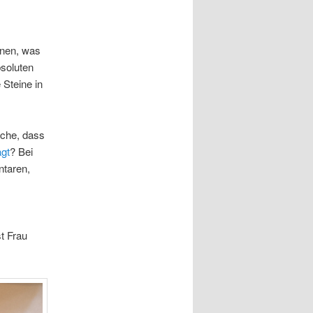
nnen, was
bsoluten
 Steine in
ache, dass
gt
? Bei
ntaren,
t Frau