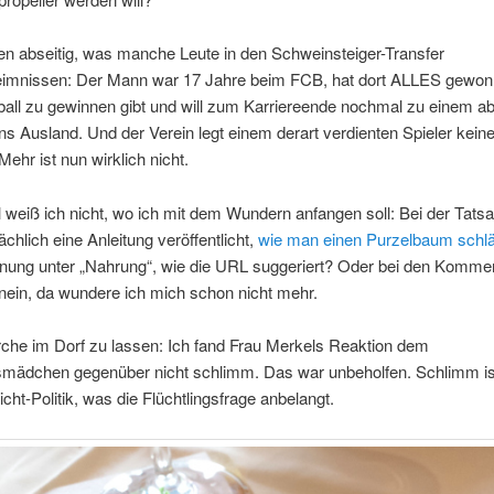
n abseitig, was manche Leute in den Schweinsteiger-Transfer
eimnissen: Der Mann war 17 Jahre beim FCB, hat dort ALLES gewo
all zu gewinnen gibt und will zum Karriereende nochmal zu einem a
ns Ausland. Und der Verein legt einem derart verdienten Spieler keine
ehr ist nun wirklich nicht.
weiß ich nicht, wo ich mit dem Wundern anfangen soll: Bei der Tats
chlich eine Anleitung veröffentlicht,
wie man einen Purzelbaum schlä
dnung unter „Nahrung“, wie die URL suggeriert? Oder bei den Komme
ein, da wundere ich mich schon nicht mehr.
rche im Dorf zu lassen: Ich fand Frau Merkels Reaktion dem
gsmädchen gegenüber nicht schlimm. Das war unbeholfen. Schlimm is
cht-Politik, was die Flüchtlingsfrage anbelangt.