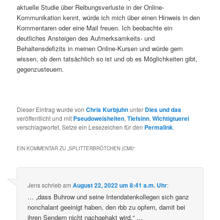
aktuelle Studie über Reibungsverluste in der Online-
Kommunikation kennt, würde ich mich über einen Hinweis in den
Kommentaren oder eine Mail freuen. Ich beobachte ein
deutliches Ansteigen des Aufmerksamkeits- und
Behaltensdefizits in meinen Online-Kursen und würde gern
wissen, ob dem tatsächlich so ist und ob es Möglichkeiten gibt,
gegenzusteuern.
Dieser Eintrag wurde von
Chris Kurbjuhn
unter
Dies und das
veröffentlicht und mit
Pseudoweisheiten
,
Tiefsinn
,
Wichtigtuerei
verschlagwortet. Setze ein Lesezeichen für den
Permalink
.
EIN KOMMENTAR ZU „
SPLITTERBRÖTCHEN (CMI)
“
Jens
schrieb
am
August 22, 2022 um 8:41 a.m. Uhr
:
… „dass Buhrow und seine Intendatenkollegen sich ganz
nonchalant geeinigt haben, den rbb zu opfern, damit bei
ihren Sendern nicht nachgehakt wird.“ …