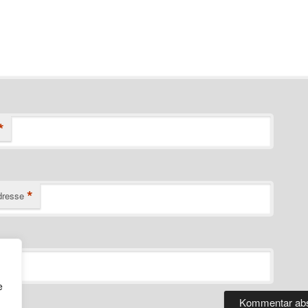
*
*
dresse
e