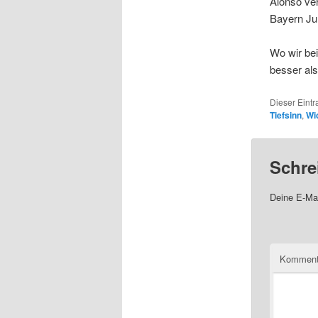
Alonso ver
Bayern Ju
Wo wir be
besser al
Dieser Eint
Tiefsinn
,
Wi
Schre
Deine E-Mai
Komment