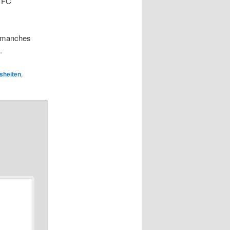
r FC
n manches
.
sheiten
,