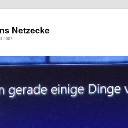
hns Netzecke
eit 2007