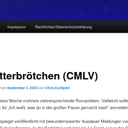
Impressum
Rechtliches/Datenschutzerklärung
itterbrötchen (CMLV)
ht am
September 3, 2023
von
Chris Kurbjuhn
diese Woche mehrere vielversprechende Romanideen. Vielleicht sollte
z für „Ich weiß, was du in der großen Pause gemacht hast!“ anmelden
spiegel veröffentlicht mit bewundernswerter Ausdauer Meldungen vo
 Geheimdiensten. In der Redaktion scheint kein Le-Carré-Leser das 