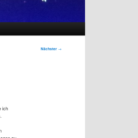
Nächster
→
 ich
.
n
Sagen zu