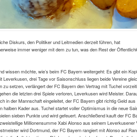
liche Diskurs, den Politiker und Leitmedien derzeit führen, hat
erweise immer weniger mit dem zu tun, was den Rest der Öffentlichk
nd wissen möchte, wie’s beim FC Bayern weitergeht: Es gibt ein Kop
 Leverkusen, drei Tage vor Saisonschluss liegen beide Vereine glei
n zu setzen, verlängert der FC Bayern den Vertrag mit Tuchel vorzeiti
gehen die letzten drei Spiele verloren, Leverkusen wird Meister. Darau
h in der Mannschaft eingeleitet, der FC Bayern gibt richtig Geld aus
n halben Kader aus. Tuchel startet voller Optimismus in die neue Sais
pielen sieben Punkte und wird gefeuert. Anschließend kauft der FC Ba
 zweistellige Millionensumme Xabi Alonso aus seinem Leverkusener 
stmeister wird Dortmund, der FC Bayern rangiert mit Alonso auf Ran