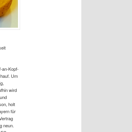
eit
f-an-Kopf-
chauf. Um
g,
fhin wird
 und
on, holt
yern für
Vertrag
g neun.