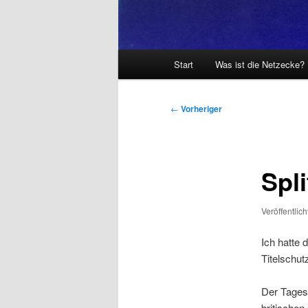
Hauptmenü
Start
Was ist die Netzecke?
Beitragsnavigation
←
Vorheriger
Spl
Veröffentlic
Ich hatte 
Titelschut
Der Tages
britischen