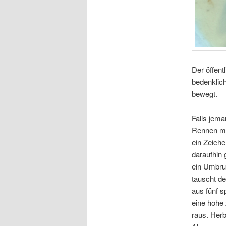
Der öffent
bedenklich
bewegt.
Falls jema
Rennen mit
ein Zeiche
daraufhin 
ein Umbruc
tauscht de
aus fünf s
eine hohe
raus. Herb