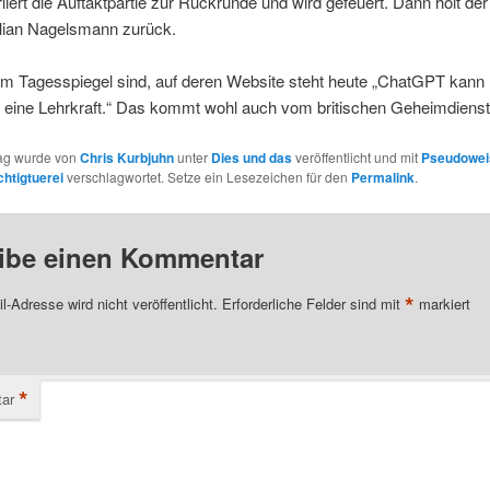
liert die Auftaktpartie zur Rückrunde und wird gefeuert. Dann holt de
lian Nagelsmann zurück.
im Tagesspiegel sind, auf deren Website steht heute „ChatGPT kan
s eine Lehrkraft.“ Das kommt wohl auch vom britischen Geheimdienst
rag wurde von
Chris Kurbjuhn
unter
Dies und das
veröffentlicht und mit
Pseudowei
chtigtuerei
verschlagwortet. Setze ein Lesezeichen für den
Permalink
.
ibe einen Kommentar
*
l-Adresse wird nicht veröffentlicht.
Erforderliche Felder sind mit
markiert
*
ar