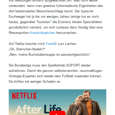
von Melsungen entfernt aufgewachsen bin. Was nicht weiter
verwundert, wenn man gewisse futterneidische Eigenheiten des
dort beheimateten Menschenschlags kennt. Der typische
Eschweger hat ja bis vor wenigen Jahren (einige tun es noch
2
heute), gegenüber Touristen
die Existenz lokaler Spezialitäten
grundsätzlich verneint, um sich zuhause dann freudig über eine
Riesenportion
Krautshäuptchen
herzumachen.
Auf Twitter brachte mich
FrankB
zum Lachen:
„Oh, Sternchen-Nudeln?“
„Nein, meine Buchstabensuppe ist passwortgeschützt.“
Die Bundesliga muss den Spielbetrieb SOFORT wieder
aufnehmen. Damit die ganzen selbsternannten, neunmalklugen
Virologie-Experten sich wieder dem Fußball zuwenden können.
Da richten sie weniger Schaden an.