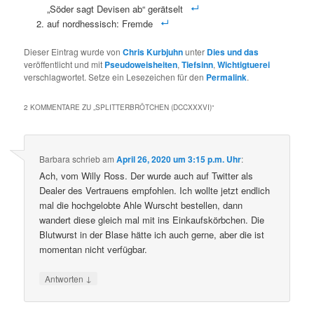
„Söder sagt Devisen ab“ gerätselt
auf nordhessisch: Fremde
Dieser Eintrag wurde von
Chris Kurbjuhn
unter
Dies und das
veröffentlicht und mit
Pseudoweisheiten
,
Tiefsinn
,
Wichtigtuerei
verschlagwortet. Setze ein Lesezeichen für den
Permalink
.
2 KOMMENTARE ZU „
SPLITTERBRÖTCHEN (DCCXXXVI)
“
Barbara
schrieb
am
April 26, 2020 um 3:15 p.m. Uhr
:
Ach, vom Willy Ross. Der wurde auch auf Twitter als
Dealer des Vertrauens empfohlen. Ich wollte jetzt endlich
mal die hochgelobte Ahle Wurscht bestellen, dann
wandert diese gleich mal mit ins Einkaufskörbchen. Die
Blutwurst in der Blase hätte ich auch gerne, aber die ist
momentan nicht verfügbar.
↓
Antworten