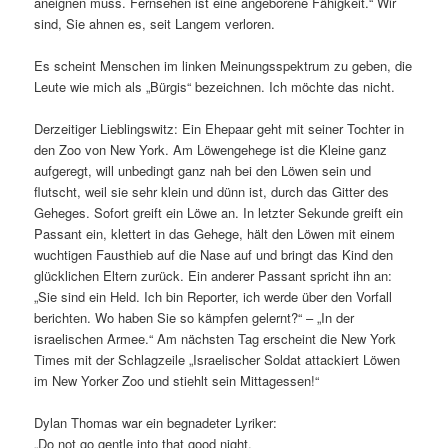
aneignen muss. Fernsehen ist eine angeborene Fähigkeit.“ Wir
sind, Sie ahnen es, seit Langem verloren.
Es scheint Menschen im linken Meinungsspektrum zu geben, die
Leute wie mich als „Bürgis“ bezeichnen. Ich möchte das nicht.
Derzeitiger Lieblingswitz: Ein Ehepaar geht mit seiner Tochter in
den Zoo von New York. Am Löwengehege ist die Kleine ganz
aufgeregt, will unbedingt ganz nah bei den Löwen sein und
flutscht, weil sie sehr klein und dünn ist, durch das Gitter des
Geheges. Sofort greift ein Löwe an. In letzter Sekunde greift ein
Passant ein, klettert in das Gehege, hält den Löwen mit einem
wuchtigen Fausthieb auf die Nase auf und bringt das Kind den
glücklichen Eltern zurück. Ein anderer Passant spricht ihn an:
„Sie sind ein Held. Ich bin Reporter, ich werde über den Vorfall
berichten. Wo haben Sie so kämpfen gelernt?“ – „In der
israelischen Armee.“ Am nächsten Tag erscheint die New York
Times mit der Schlagzeile „Israelischer Soldat attackiert Löwen
im New Yorker Zoo und stiehlt sein Mittagessen!“
Dylan Thomas war ein begnadeter Lyriker:
„Do not go gentle into that good night.