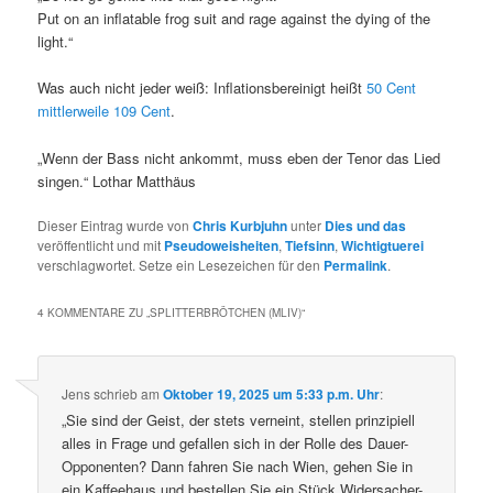
Put on an inflatable frog suit and rage against the dying of the
light.“
Was auch nicht jeder weiß: Inflationsbereinigt heißt
50 Cent
mittlerweile 109 Cent
.
„Wenn der Bass nicht ankommt, muss eben der Tenor das Lied
singen.“ Lothar Matthäus
Dieser Eintrag wurde von
Chris Kurbjuhn
unter
Dies und das
veröffentlicht und mit
Pseudoweisheiten
,
Tiefsinn
,
Wichtigtuerei
verschlagwortet. Setze ein Lesezeichen für den
Permalink
.
4 KOMMENTARE ZU „
SPLITTERBRÖTCHEN (MLIV)
“
Jens
schrieb
am
Oktober 19, 2025 um 5:33 p.m. Uhr
:
„Sie sind der Geist, der stets verneint, stellen prinzipiell
alles in Frage und gefallen sich in der Rolle des Dauer-
Opponenten? Dann fahren Sie nach Wien, gehen Sie in
ein Kaffeehaus und bestellen Sie ein Stück Widersacher-