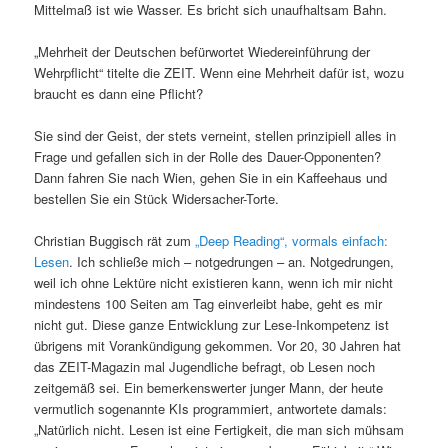
Mittelmaß ist wie Wasser. Es bricht sich unaufhaltsam Bahn.
„Mehrheit der Deutschen befürwortet Wiedereinführung der
Wehrpflicht“ titelte die ZEIT. Wenn eine Mehrheit dafür ist, wozu
braucht es dann eine Pflicht?
Sie sind der Geist, der stets verneint, stellen prinzipiell alles in
Frage und gefallen sich in der Rolle des Dauer-Opponenten?
Dann fahren Sie nach Wien, gehen Sie in ein Kaffeehaus und
bestellen Sie ein Stück Widersacher-Torte.
Christian Buggisch rät zum
„Deep Reading“, vormals einfach:
Lesen
. Ich schließe mich – notgedrungen – an. Notgedrungen,
weil ich ohne Lektüre nicht existieren kann, wenn ich mir nicht
mindestens 100 Seiten am Tag einverleibt habe, geht es mir
nicht gut. Diese ganze Entwicklung zur Lese-Inkompetenz ist
übrigens mit Vorankündigung gekommen. Vor 20, 30 Jahren hat
das ZEIT-Magazin mal Jugendliche befragt, ob Lesen noch
zeitgemäß sei. Ein bemerkenswerter junger Mann, der heute
vermutlich sogenannte KIs programmiert, antwortete damals:
„Natürlich nicht. Lesen ist eine Fertigkeit, die man sich mühsam