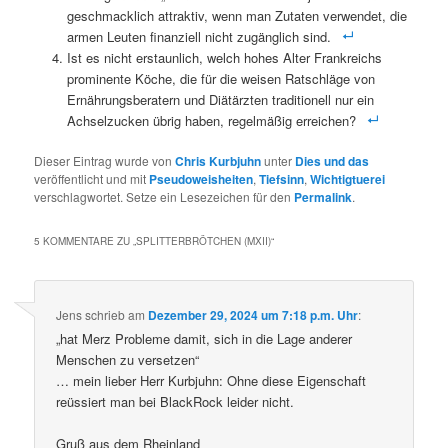
geschmacklich attraktiv, wenn man Zutaten verwendet, die
armen Leuten finanziell nicht zugänglich sind.
Ist es nicht erstaunlich, welch hohes Alter Frankreichs
prominente Köche, die für die weisen Ratschläge von
Ernährungsberatern und Diätärzten traditionell nur ein
Achselzucken übrig haben, regelmäßig erreichen?
Dieser Eintrag wurde von
Chris Kurbjuhn
unter
Dies und das
veröffentlicht und mit
Pseudoweisheiten
,
Tiefsinn
,
Wichtigtuerei
verschlagwortet. Setze ein Lesezeichen für den
Permalink
.
5 KOMMENTARE ZU „
SPLITTERBRÖTCHEN (MXII)
“
Jens
schrieb
am
Dezember 29, 2024 um 7:18 p.m. Uhr
:
„hat Merz Probleme damit, sich in die Lage anderer
Menschen zu versetzen“
… mein lieber Herr Kurbjuhn: Ohne diese Eigenschaft
reüssiert man bei BlackRock leider nicht.
Gruß aus dem Rheinland