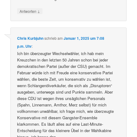
↓
Antworten
Chris Kurbjuhn
schrieb
am
Januar 1, 2025 um 7:08
p.m. Uhr
:
Ich bin überzeugter Wechselwähler, ich hab mein
Kreuzchen in den letzten 50 Jahren schon bei jeder
demokratischen Partei (außer der CSU) gemacht. Im
Februar würde ich mit Freude eine konservative Partei
wählen, die beste Zeit, um konservativ zu wählen ist,
wenn Schlangenölverkäufer, die sich als „Disruptoren“
ausgeben, unterwegs sind und Punkte sammeln. Aber
diese CDU ist wegen ihres unsäglichen Personals
(Spahn, Linnemann, Amthor, Merz selbst) für mich
vollkommen unwählbar, ich frage mich, wie überzeugte
Konservative mit diesem Gangster-Ensemble
klarkommen. Es läuft alles auf eine Last-Minute-
Entscheidung für das kleinere Übel in der Wahlkabine
hinaus, ich hasse das.