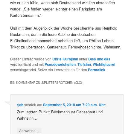
wie er sich fühle, wenn sich Deutschland wirklich abschaffen
würde: „Sie finden wieder leichter einen Parkplatz am
Kurfürstendamm.“
Und mit dem Augenblick der Woche beschenkte uns Reinhold
Beckmann, der in die leere Kabine der deutschen
Fußballnationalmannschaft schalten ließ, um Philipp Lahms
Trikot zu übertragen. Gänsehaut. Fernsehgeschichte. Wahnsinn.
Dieser Eintrag wurde von
Chris Kurbjuhn
unter
Dies und das
veröffentlicht und mit
Pseudoweisheiten
,
Tiefsinn
,
Wichtigtuerei
verschlagwortet. Setze ein Lesezeichen für den
Permalink
.
EIN KOMMENTAR ZU „
SPLITTERBRÖTCHEN (CLX)
“
r|ob
schrieb
am
September 5, 2010 um 7:29 a.m. Uhr
:
Zum letzten Punkt: Beckmann ist Gänsehaut und
Wahnsinn…
↓
Antworten