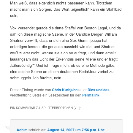
Man weiß, dass eigentlich nichts passieren kann. Trotzdem
macht man sich Sorgen. Das Wort „eigentlich“ kann ein Stahlbad
sein.
Vox versendet gerade die dritte Staffel von Boston Legal, und da
sah ich diese magische Szene, in der Candice Bergen William
Shatner vorwirft, dass er sich eine Sex-Gummipuppe hat
anfertigen lassen, die genauso aussieht wie sie, und Shatner
weiß zuerst nicht, warum sie sich so aufregt, und dann erhellt
laaaangsam das Licht der Erkenntnis seine Miene und er fragt:
„Eifersüchtig?“ Und ich frage mich, ob es eine Methode gäbe,
eine solche Szene an einem deutschen Redakteur vorbei zu
schmuggeln. Ich fürchte, nein.
Dieser Eintrag wurde von
Chris Kurbjuhn
unter
Dies und das
veröffentlicht. Setze ein Lesezeichen für den
Permalink
.
EIN KOMMENTAR ZU „
SPLITTERBRÖTCHEN (VIII)
“
Achim
schrieb
am
August 14, 2007 um 7:56 p.m. Uhr
: