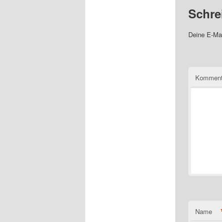
Schre
Deine E-Mai
Komment
Name