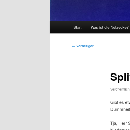
Hauptmenü
Start
Was ist die Netzecke?
Beitragsnavigation
←
Vorheriger
Spl
Veröffentlic
Gibt es et
Dummheit
Tja, Herr 
Niedersch