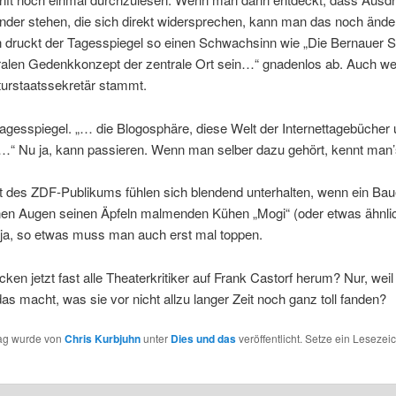
nder stehen, die sich direkt widersprechen, kann man das noch ände
 druckt der Tagesspiegel so einen Schwachsinn wie „Die Bernauer S
ralen Gedenkkonzept der zentrale Ort sein…“ gnadenlos ab. Auch we
turstaatssekretär stammt.
gesspiegel. „… die Blogosphäre, diese Welt der Internettagebücher 
n…“ Nu ja, kann passieren. Wenn man selber dazu gehört, kennt man’s 
t des ZDF-Publikums fühlen sich blendend unterhalten, wenn ein Bau
en Augen seinen Äpfeln malmenden Kühen „Mogi“ (oder etwas ähnli
 ja, so etwas muss man auch erst mal toppen.
en jetzt fast alle Theaterkritiker auf Frank Castorf herum? Nur, weil
das macht, was sie vor nicht allzu langer Zeit noch ganz toll fanden?
rag wurde von
Chris Kurbjuhn
unter
Dies und das
veröffentlicht. Setze ein Lesezei