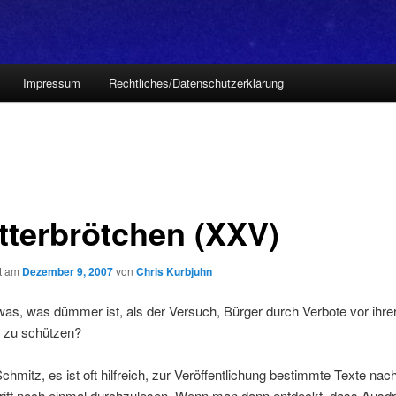
Impressum
Rechtliches/Datenschutzerklärung
itterbrötchen (XXV)
ht am
Dezember 9, 2007
von
Chris Kurbjuhn
was, was dümmer ist, als der Versuch, Bürger durch Verbote vor ihre
 zu schützen?
Schmitz, es ist oft hilfreich, zur Veröffentlichung bestimmte Texte nac
rift noch einmal durchzulesen. Wenn man dann entdeckt, dass Ausd