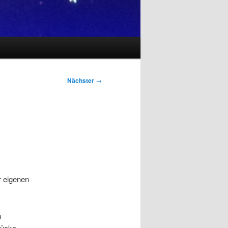
Nächster
→
r eigenen
h
rücke