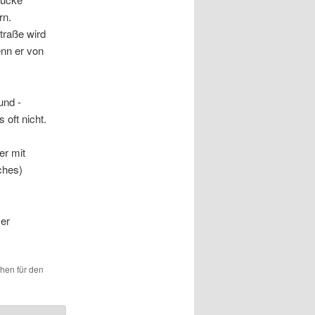
rn.
traße wird
nn er von
und -
oft nicht.
er mit
ches)
 er
chen für den