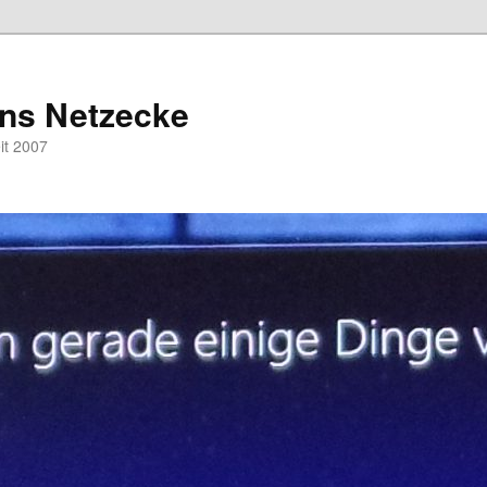
hns Netzecke
eit 2007