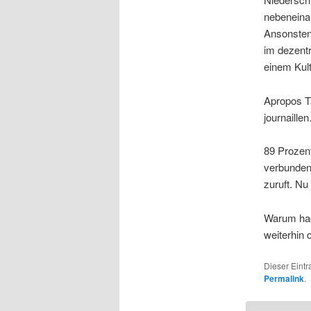
nebeneina
Ansonsten
im dezent
einem Kul
Apropos Ta
journaille
89 Prozen
verbunden
zuruft. Nu
Warum hack
weiterhin 
Dieser Eint
Permalink
.