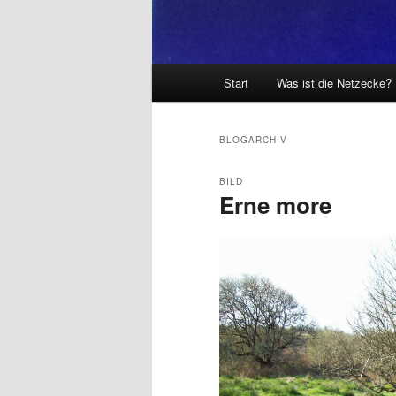
Hauptmenü
Start
Was ist die Netzecke?
BLOGARCHIV
BILD
Erne more