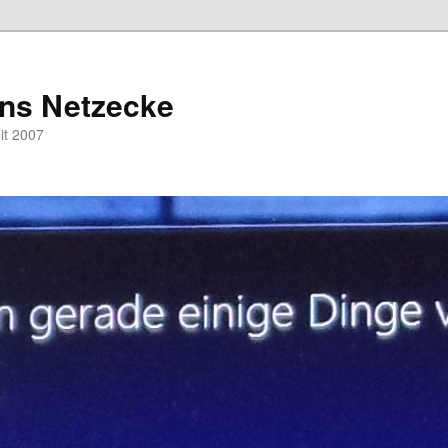
hns Netzecke
eit 2007