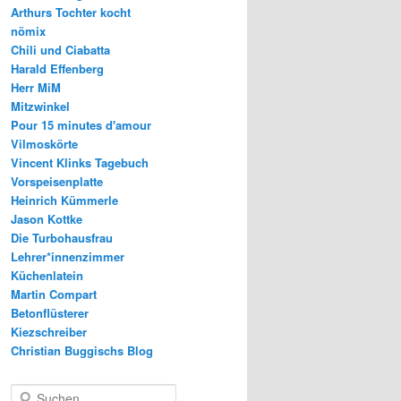
Arthurs Tochter kocht
nömix
Chili und Ciabatta
Harald Effenberg
Herr MiM
Mitzwinkel
Pour 15 minutes d'amour
Vilmoskörte
Vincent Klinks Tagebuch
Vorspeisenplatte
Heinrich Kümmerle
Jason Kottke
Die Turbohausfrau
Lehrer*innenzimmer
Küchenlatein
Martin Compart
Betonflüsterer
Kiezschreiber
Christian Buggischs Blog
S