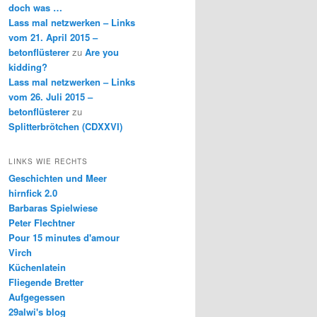
doch was …
Lass mal netzwerken – Links
vom 21. April 2015 –
betonflüsterer
zu
Are you
kidding?
Lass mal netzwerken – Links
vom 26. Juli 2015 –
betonflüsterer
zu
Splitterbrötchen (CDXXVI)
LINKS WIE RECHTS
Geschichten und Meer
hirnfick 2.0
Barbaras Spielwiese
Peter Flechtner
Pour 15 minutes d'amour
Virch
Küchenlatein
Fliegende Bretter
Aufgegessen
29alwi's blog