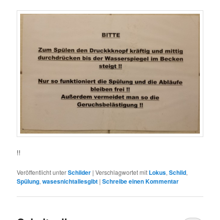
!!
Veröffentlicht unter
Schilder
|
Verschlagwortet mit
Lokus
,
Schild
,
Spülung
,
wasesnichtallesgibt
|
Schreibe einen Kommentar