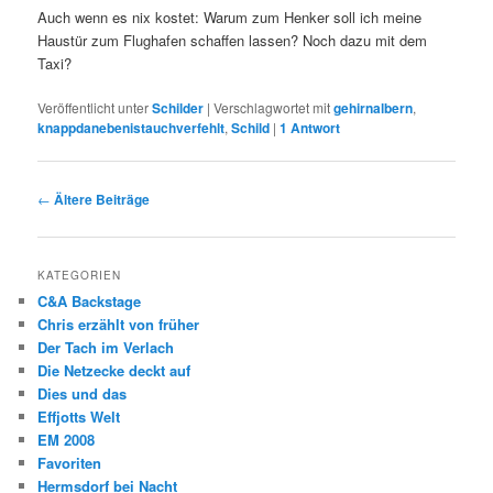
Auch wenn es nix kostet: Warum zum Henker soll ich meine
Haustür zum Flughafen schaffen lassen? Noch dazu mit dem
Taxi?
Veröffentlicht unter
Schilder
|
Verschlagwortet mit
gehirnalbern
,
knappdanebenistauchverfehlt
,
Schild
|
1
Antwort
Beitragsnavigation
←
Ältere Beiträge
KATEGORIEN
C&A Backstage
Chris erzählt von früher
Der Tach im Verlach
Die Netzecke deckt auf
Dies und das
Effjotts Welt
EM 2008
Favoriten
Hermsdorf bei Nacht