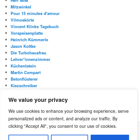
Herr MiM
Mitzwinkel
Pour 15 minutes d'amour
Vilmoskörte
Vincent Klinks Tagebuch
Vorspeisenplatte
Heinrich Kümmerle
Jason Kottke
Die Turbohausfrau
Lehrer*innenzimmer
Küchenlatein
Martin Compart
Betonflüsterer
Kiezschreiber
Christian Buggischs Blog
We value your privacy
S
We use cookies to enhance your browsing experience, serve
u
personalized ads or content, and analyze our traffic. By
c
h
clicking "Accept All", you consent to our use of cookies.
e
Was ist die Netzecke?
Stolz präsentiert von WordPress
n