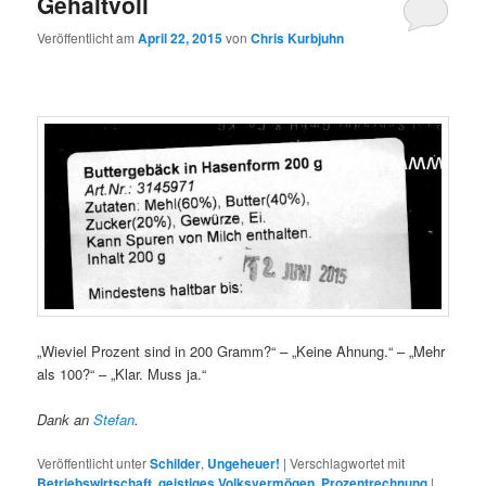
Gehaltvoll
Veröffentlicht am
April 22, 2015
von
Chris Kurbjuhn
„Wieviel Prozent sind in 200 Gramm?“ – „Keine Ahnung.“ – „Mehr
als 100?“ – „Klar. Muss ja.“
Dank an
Stefan
.
Veröffentlicht unter
Schilder
,
Ungeheuer!
|
Verschlagwortet mit
Betriebswirtschaft
,
geistiges Volksvermögen
,
Prozentrechnung
|