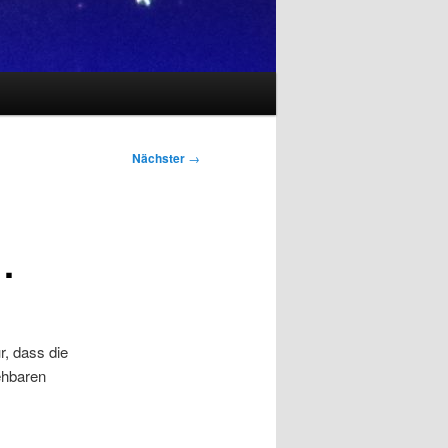
Nächster
→
…
r, dass die
sehbaren