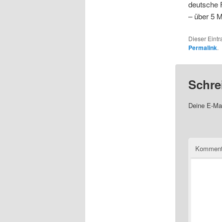
deutsche F
– über 5 M
Dieser Eint
Permalink
.
Schre
Deine E-Mai
Komment