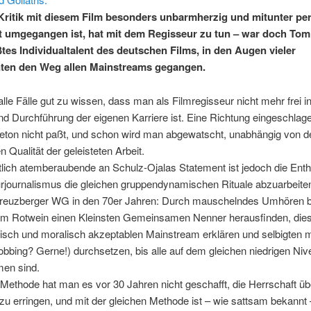
Kritik mit diesem Film besonders unbarmherzig und mitunter pe
 umgegangen ist, hat mit dem Regisseur zu tun – war doch Tom
ßtes Individualtalent des deutschen Films, in den Augen vieler
ten den Weg allen Mainstreams gegangen.
 alle Fälle gut zu wissen, dass man als Filmregisseur nicht mehr frei i
d Durchführung der eigenen Karriere ist. Eine Richtung eingeschlage
leton nicht paßt, und schon wird man abgewatscht, unabhängig von d
n Qualität der geleisteten Arbeit.
lich atemberaubende an Schulz-Ojalas Statement ist jedoch die Enth
rjournalismus die gleichen gruppendynamischen Rituale abzuarbeite
Kreuzberger WG in den 70er Jahren: Durch mauschelndes Umhören b
em Rotwein einen Kleinsten Gemeinsamen Nenner herausfinden, di
itisch und moralisch akzeptablen Mainstream erklären und selbigten mi
obbing? Gerne!) durchsetzen, bis alle auf dem gleichen niedrigen Ni
en sind.
 Methode hat man es vor 30 Jahren nicht geschafft, die Herrschaft üb
zu erringen, und mit der gleichen Methode ist – wie sattsam bekannt 