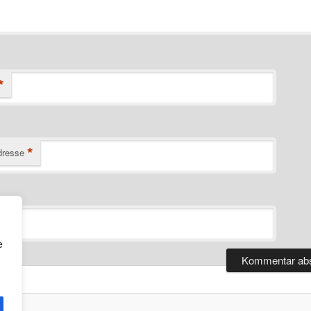
*
*
dresse
e