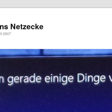
hns Netzecke
eit 2007