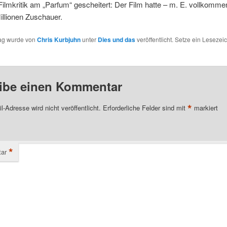
ilmkritik am „Parfum“ gescheitert: Der Film hatte – m. E. vollkomme
illionen Zuschauer.
rag wurde von
Chris Kurbjuhn
unter
Dies und das
veröffentlicht. Setze ein Lesezei
ibe einen Kommentar
*
l-Adresse wird nicht veröffentlicht.
Erforderliche Felder sind mit
markiert
*
ar