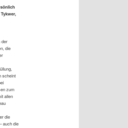
rsönlich
 Tykwer,
n der
n, die
er
üllung,
n scheint
ei
esen zum
t allen
veau
er die
– auch die