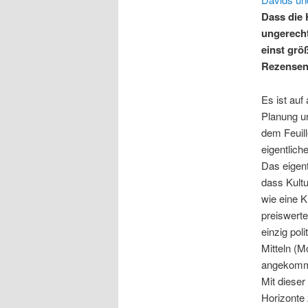
Dass die 
ungerecht
einst grö
Rezensen
Es ist auf
Planung un
dem Feuil
eigentliche
Das eigent
dass Kultu
wie eine 
preiswert
einzig pol
Mitteln (M
angekomm
Mit dieser
Horizonte 