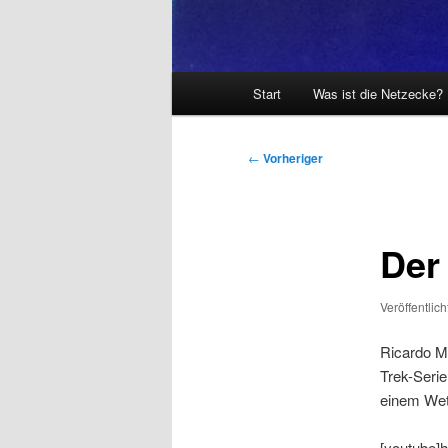
Hauptmenü
Start
Was ist die Netzecke?
Beitragsnavigation
←
Vorheriger
Der
Veröffentlic
Ricardo Mo
Trek-Serie
einem Wett
[youtube]