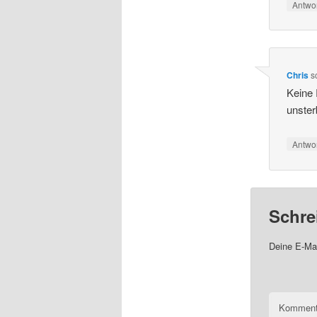
Antwo
Chris
s
Keine 
unsterb
Antwo
Schre
Deine E-Mai
Komment