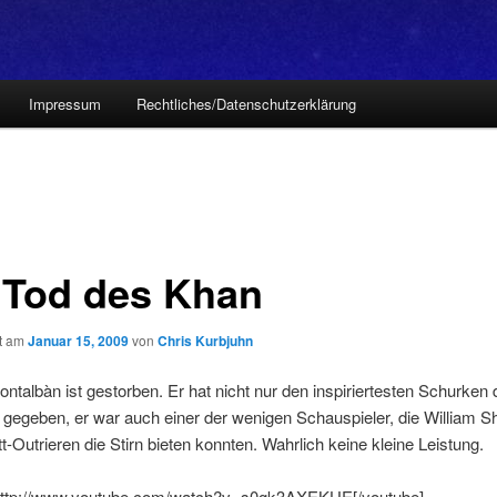
Impressum
Rechtliches/Datenschutzerklärung
 Tod des Khan
ht am
Januar 15, 2009
von
Chris Kurbjuhn
ntalbàn ist gestorben. Er hat nicht nur den inspiriertesten Schurken 
 gegeben, er war auch einer der wenigen Schauspieler, die William Sh
-Outrieren die Stirn bieten konnten. Wahrlich keine kleine Leistung.
http://www.youtube.com/watch?v=s0gk3AXEKUE[/youtube]