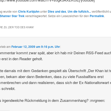
rag wurde von
Chris Kurbjuhn
unter
Dies und das
,
Um die fuffzich...
veröffentlicht 
Shatner Star Trek
verschlagwortet. Setze ein Lesezeichen für den
Permalink
.
E ZU „
DER TOD DES KHAN
“
hrieb
am
Februar 12, 2009 um 9:16 p.m. Uhr
:
ommentar kommt zwar spät, aber ich hab mir Deinen RSS-Feed auc
 erst in den Reader geholt.
tte damals mit dem Gedanken gespielt als Überschrift „Der Khan ist t
en, bekam aber dann Bedenken, dass zu viele Fussballfans erst
enbrechen und dann realisieren, dass sich der Ex-Nationaltorwart
 schreibt.
s irgendwelche Rückmeldung in dem Zusammenhang? :mrgreen: