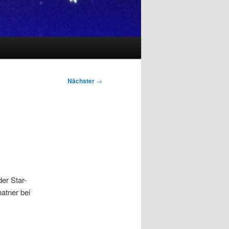
Nächster
→
der Star-
atner bei