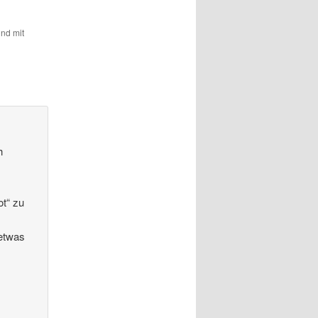
und mit
h
ot“ zu
 etwas