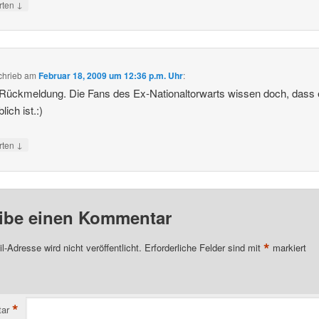
↓
rten
chrieb
am
Februar 18, 2009 um 12:36 p.m. Uhr
:
Rückmeldung. Die Fans des Ex-Nationaltorwarts wissen doch, dass 
lich ist.:)
↓
rten
ibe einen Kommentar
*
l-Adresse wird nicht veröffentlicht.
Erforderliche Felder sind mit
markiert
*
ar