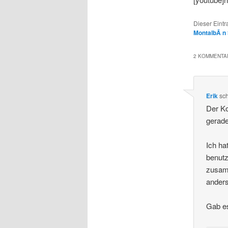
Dieser Eint
MontalbÃ n 
2 KOMMENTAR
Erik
sc
Der K
gerade
Ich ha
benutz
zusamm
anders
Gab e