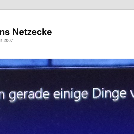
hns Netzecke
eit 2007