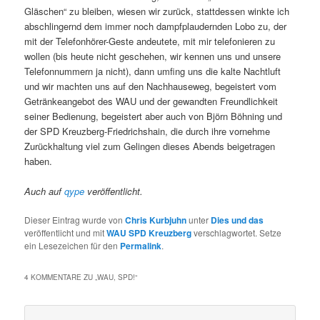
Gläschen“ zu bleiben, wiesen wir zurück, stattdessen winkte ich
abschlingernd dem immer noch dampfplaudernden Lobo zu, der
mit der Telefonhörer-Geste andeutete, mit mir telefonieren zu
wollen (bis heute nicht geschehen, wir kennen uns und unsere
Telefonnummern ja nicht), dann umfing uns die kalte Nachtluft
und wir machten uns auf den Nachhauseweg, begeistert vom
Getränkeangebot des
WAU
und der gewandten Freundlichkeit
seiner Bedienung, begeistert aber auch von Björn Böhning und
der
SPD
Kreuzberg-Friedrichshain, die durch ihre vornehme
Zurückhaltung viel zum Gelingen dieses Abends beigetragen
haben.
Auch auf
qype
veröffentlicht.
Dieser Eintrag wurde von
Chris Kurbjuhn
unter
Dies und das
veröffentlicht und mit
WAU SPD Kreuzberg
verschlagwortet. Setze
ein Lesezeichen für den
Permalink
.
4 KOMMENTARE ZU „
WAU, SPD!
“