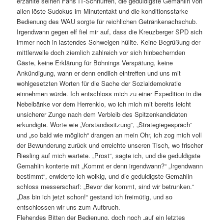
erzählte seinen Fans IT-Schnurren, die geduldigste Gemahlin von
allen löste Sudokus im Minutentakt und die konditionsstarke
Bedienung des
WAU
sorgte für reichlichen Getränkenachschub.
Irgendwann gegen elf fiel mir auf, dass die Kreuzberger
SPD
sich
immer noch in lastendes Schweigen hüllte. Keine Begrüßung der
mittlerweile doch ziemlich zahlreich vor sich hinbechernden
Gäste, keine Erklärung für Böhnings Verspätung, keine
Ankündigung, wann er denn endlich eintreffen und uns mit
wohlgesetzten Worten für die Sache der Sozialdemokratie
einnehmen würde. Ich entschloss mich zu einer Expedition in die
Nebelbänke vor dem Herrenklo, wo ich mich mit bereits leicht
unsicherer Zunge nach dem Verbleib des Spitzenkandidaten
erkundigte. Worte wie „Vorstandssitzung“, „Strategiegespräch“
und „so bald wie möglich“ drangen an mein Ohr, ich zog mich voll
der Bewunderung zurück und erreichte unseren Tisch, wo frischer
Riesling auf mich wartete. „Prost“, sagte ich, und die geduldigste
Gemahlin konterte mit „Kommt er denn irgendwann?“ „Irgendwann
bestimmt“, erwiderte ich wolkig, und die geduldigste Gemahlin
schloss messerscharf: „Bevor der kommt, sind wir betrunken.“
„Das bin ich jetzt schon!“ gestand ich freimütig, und so
entschlossen wir uns zum Aufbruch.
Flehendes Bitten der Bedienung, doch noch „auf ein letztes