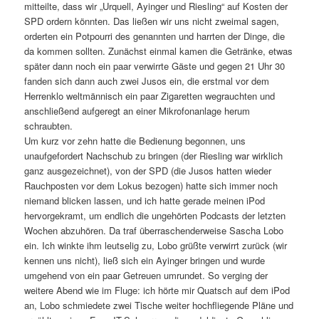
mitteilte, dass wir „Urquell, Ayinger und Riesling“ auf Kosten der
SPD
ordern könnten. Das ließen wir uns nicht zweimal sagen,
orderten ein Potpourri des genannten und harrten der Dinge, die
da kommen sollten. Zunächst einmal kamen die Getränke, etwas
später dann noch ein paar verwirrte Gäste und gegen 21 Uhr 30
fanden sich dann auch zwei Jusos ein, die erstmal vor dem
Herrenklo weltmännisch ein paar Zigaretten wegrauchten und
anschließend aufgeregt an einer Mikrofonanlage herum
schraubten.
Um kurz vor zehn hatte die Bedienung begonnen, uns
unaufgefordert Nachschub zu bringen (der Riesling war wirklich
ganz ausgezeichnet), von der
SPD
(die Jusos hatten wieder
Rauchposten vor dem Lokus bezogen) hatte sich immer noch
niemand blicken lassen, und ich hatte gerade meinen iPod
hervorgekramt, um endlich die ungehörten Podcasts der letzten
Wochen abzuhören. Da traf überraschenderweise Sascha Lobo
ein. Ich winkte ihm leutselig zu, Lobo grüßte verwirrt zurück (wir
kennen uns nicht), ließ sich ein Ayinger bringen und wurde
umgehend von ein paar Getreuen umrundet. So verging der
weitere Abend wie im Fluge: ich hörte mir Quatsch auf dem iPod
an, Lobo schmiedete zwei Tische weiter hochfliegende Pläne und