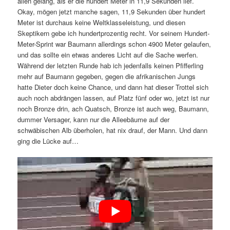
allen gelang, als er die hundert Meter in 11,9 Sekunden lief.
Okay, mögen jetzt manche sagen, 11,9 Sekunden über hundert
Meter ist durchaus keine Weltklasseleistung, und diesen
Skeptikern gebe ich hundertprozentig recht. Vor seinem Hundert-
Meter-Sprint war Baumann allerdings schon 4900 Meter gelaufen,
und das sollte ein etwas anderes Licht auf die Sache werfen.
Während der letzten Runde hab ich jedenfalls keinen Pfifferling
mehr auf Baumann gegeben, gegen die afrikanischen Jungs
hatte Dieter doch keine Chance, und dann hat dieser Trottel sich
auch noch abdrängen lassen, auf Platz fünf oder wo, jetzt ist nur
noch Bronze drin, ach Quatsch, Bronze ist auch weg, Baumann,
dummer Versager, kann nur die Alleebäume auf der
schwäbischen Alb überholen, hat nix drauf, der Mann. Und dann
ging die Lücke auf…