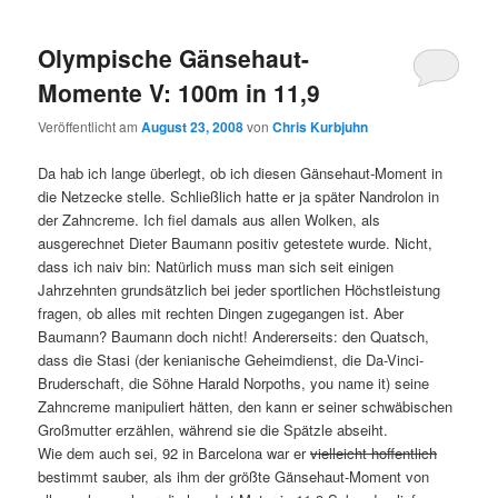
Olympische Gänsehaut-
Momente V: 100m in 11,9
Veröffentlicht am
August 23, 2008
von
Chris Kurbjuhn
Da hab ich lange überlegt, ob ich diesen Gänsehaut-Moment in
die Netzecke stelle. Schließlich hatte er ja später Nandrolon in
der Zahncreme. Ich fiel damals aus allen Wolken, als
ausgerechnet Dieter Baumann positiv getestete wurde. Nicht,
dass ich naiv bin: Natürlich muss man sich seit einigen
Jahrzehnten grundsätzlich bei jeder sportlichen Höchstleistung
fragen, ob alles mit rechten Dingen zugegangen ist. Aber
Baumann? Baumann doch nicht! Andererseits: den Quatsch,
dass die Stasi (der kenianische Geheimdienst, die Da-Vinci-
Bruderschaft, die Söhne Harald Norpoths, you name it) seine
Zahncreme manipuliert hätten, den kann er seiner schwäbischen
Großmutter erzählen, während sie die Spätzle abseiht.
Wie dem auch sei, 92 in Barcelona war er
vielleicht hoffentlich
bestimmt sauber, als ihm der größte Gänsehaut-Moment von