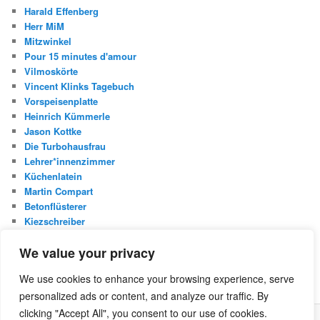
Harald Effenberg
Herr MiM
Mitzwinkel
Pour 15 minutes d'amour
Vilmoskörte
Vincent Klinks Tagebuch
Vorspeisenplatte
Heinrich Kümmerle
Jason Kottke
Die Turbohausfrau
Lehrer*innenzimmer
Küchenlatein
Martin Compart
Betonflüsterer
Kiezschreiber
Christian Buggischs Blog
We value your privacy
S
We use cookies to enhance your browsing experience, serve
u
personalized ads or content, and analyze our traffic. By
c
h
clicking "Accept All", you consent to our use of cookies.