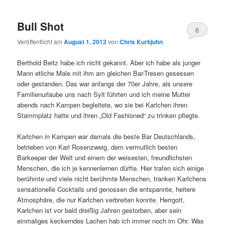
Bull Shot
6
Veröffentlicht am
August 1, 2013
von
Chris Kurbjuhn
Berthold Beitz habe ich nicht gekannt. Aber ich habe als junger
Mann etliche Male mit ihm am gleichen Bar-Tresen gesessen
oder gestanden. Das war anfangs der 70er Jahre, als unsere
Familienurlaube uns nach Sylt führten und ich meine Mutter
abends nach Kampen begleitete, wo sie bei Karlchen ihren
Stammplatz hatte und ihren „Old Fashioned“ zu trinken pflegte.
Karlchen in Kampen war damals die beste Bar Deutschlands,
betrieben von Karl Rosenzweig, dem vermutlich besten
Barkeeper der Welt und einem der weisesten, freundlichsten
Menschen, die ich je kennenlernen dürfte. Hier trafen sich einige
berühmte und viele nicht berühmte Menschen, tranken Karlchens
sensationelle Cocktails und genossen die entspannte, heitere
Atmosphäre, die nur Karlchen verbreiten konnte. Herrgott,
Karlchen ist vor bald dreißig Jahren gestorben, aber sein
einmaliges keckerndes Lachen hab ich immer noch im Ohr. Was