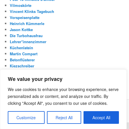
Vilmoskörte
Vincent Klinks Tagebuch
Vorspeisenplatte
Heinrich Kümmerle
Jason Kottke
Die Turbohausfrau
Lehrer*innenzimmer
Küchenlatein
Martin Compart
Betonflüsterer
Kiezschreiber
Christian Buggischs Blog
We value your privacy
S
We use cookies to enhance your browsing experience, serve
u
personalized ads or content, and analyze our traffic. By
c
h
clicking "Accept All", you consent to our use of cookies.
e
Was ist die Netzecke?
Stolz präsentiert von WordPress
n
Customize
Reject All
Accept All