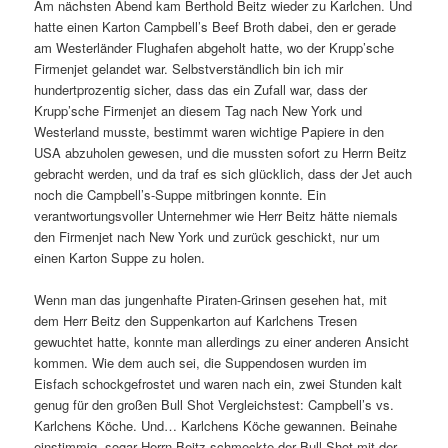
Am nächsten Abend kam Berthold Beitz wieder zu Karlchen. Und
hatte einen Karton Campbell’s Beef Broth dabei, den er gerade
am Westerländer Flughafen abgeholt hatte, wo der Krupp’sche
Firmenjet gelandet war. Selbstverständlich bin ich mir
hundertprozentig sicher, dass das ein Zufall war, dass der
Krupp’sche Firmenjet an diesem Tag nach New York und
Westerland musste, bestimmt waren wichtige Papiere in den
USA abzuholen gewesen, und die mussten sofort zu Herrn Beitz
gebracht werden, und da traf es sich glücklich, dass der Jet auch
noch die Campbell’s-Suppe mitbringen konnte. Ein
verantwortungsvoller Unternehmer wie Herr Beitz hätte niemals
den Firmenjet nach New York und zurück geschickt, nur um
einen Karton Suppe zu holen.
Wenn man das jungenhafte Piraten-Grinsen gesehen hat, mit
dem Herr Beitz den Suppenkarton auf Karlchens Tresen
gewuchtet hatte, konnte man allerdings zu einer anderen Ansicht
kommen. Wie dem auch sei, die Suppendosen wurden im
Eisfach schockgefrostet und waren nach ein, zwei Stunden kalt
genug für den großen Bull Shot Vergleichstest: Campbell’s vs.
Karlchens Köche. Und… Karlchens Köche gewannen. Beinahe
einstimmig, sogar Herrn Beitz schmeckte der Bull Shot mit der