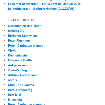
Lass mal netzwerken – Links vom 05. Januar 2015 –
betonflüsterer
zu
Splitterbrötchen (CCCXCVII)
LINKS WIE RECHTS
Geschichten und Meer
hirnfick 2.0
Barbaras Spielwiese
Peter Flechtner
Pour 15 minutes d'amour
Virch
Küchenlatein
Fliegende Bretter
Aufgegessen
29alwi's blog
Arthurs Tochter kocht
nömix
Chili und Ciabatta
Harald Effenberg
Herr MiM
Mitzwinkel
Pour 15 minutes d'amour