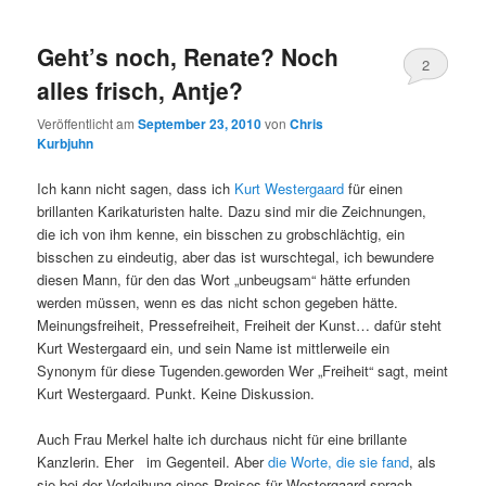
Geht’s noch, Renate? Noch
2
alles frisch, Antje?
Veröffentlicht am
September 23, 2010
von
Chris
Kurbjuhn
Ich kann nicht sagen, dass ich
Kurt Westergaard
für einen
brillanten Karikaturisten halte. Dazu sind mir die Zeichnungen,
die ich von ihm kenne, ein bisschen zu grobschlächtig, ein
bisschen zu eindeutig, aber das ist wurschtegal, ich bewundere
diesen Mann, für den das Wort „unbeugsam“ hätte erfunden
werden müssen, wenn es das nicht schon gegeben hätte.
Meinungsfreiheit, Pressefreiheit, Freiheit der Kunst… dafür steht
Kurt Westergaard ein, und sein Name ist mittlerweile ein
Synonym für diese Tugenden.geworden Wer „Freiheit“ sagt, meint
Kurt Westergaard. Punkt. Keine Diskussion.
Auch Frau Merkel halte ich durchaus nicht für eine brillante
Kanzlerin. Eher im Gegenteil. Aber
die Worte, die sie fand
, als
sie bei der Verleihung eines Preises für Westergaard sprach,