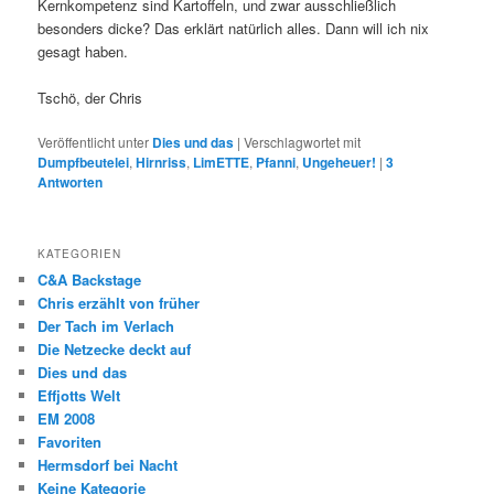
Kernkompetenz sind Kartoffeln, und zwar ausschließlich
besonders dicke? Das erklärt natürlich alles. Dann will ich nix
gesagt haben.
Tschö, der Chris
Veröffentlicht unter
Dies und das
|
Verschlagwortet mit
Dumpfbeutelei
,
Hirnriss
,
LimETTE
,
Pfanni
,
Ungeheuer!
|
3
Antworten
KATEGORIEN
C&A Backstage
Chris erzählt von früher
Der Tach im Verlach
Die Netzecke deckt auf
Dies und das
Effjotts Welt
EM 2008
Favoriten
Hermsdorf bei Nacht
Keine Kategorie