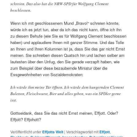
schreien. Das also hat die NRW-SPD für Wolfgang Clement
beschlossen.
Wenn ich mit geschlossenem Mund „Bravo!“ schreien könnte,
würde ich es jetzt tun, aber da ich das nicht kann, öffne ich ihn
zu diesem Behufe (wie Sie es für Wolfgang Clement beschlossen
haben) und applaudiere Ihnen mit ganzer Stimme. Und das Tolle
an Ihnen und Ihren Kolumnen ist ja, dass Sie das gar nicht Ernst
meinen. Sie schreiben diesen Quatsch hin und lachen selber am
lautesten über den Unfug, den Sie gerade verzapft haben, wie
zum Beispiel über diese bezaubernde Miniatur über die
Essgewohnheiten von Sozialdemokraten:
Ich würde ihm meine Tür öffnen. Ich würde dem hungernden Clement
Buletten, Fleischwurst, Bier und alles geben, was ein SPDler gerne
isst.
Gottseidank, dass Sie das nicht Ernst meinen, Effjott. Oder?
Effjott? Effjohott?
Veröffentlicht unter
Effjotts Welt
|
Verschlagwortet mit
Effjott
,