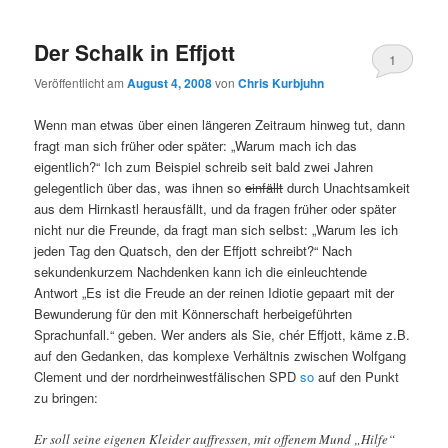
Der Schalk in Effjott
1
Veröffentlicht am
August 4, 2008
von
Chris Kurbjuhn
Wenn man etwas über einen längeren Zeitraum hinweg tut, dann
fragt man sich früher oder später: „Warum mach ich das
eigentlich?“ Ich zum Beispiel schreib seit bald zwei Jahren
gelegentlich über das, was ihnen so
einfällt
durch Unachtsamkeit
aus dem Hirnkastl herausfällt, und da fragen früher oder später
nicht nur die Freunde, da fragt man sich selbst: „Warum les ich
jeden Tag den Quatsch, den der Effjott schreibt?“ Nach
sekundenkurzem Nachdenken kann ich die einleuchtende
Antwort „Es ist die Freude an der reinen Idiotie gepaart mit der
Bewunderung für den mit Könnerschaft herbeigeführten
Sprachunfall.“ geben. Wer anders als Sie, chér Effjott, käme z.B.
auf den Gedanken, das komplexe Verhältnis zwischen Wolfgang
Clement und der nordrheinwestfälischen SPD
so
auf den Punkt
zu bringen:
Er soll seine eigenen Kleider auffressen, mit offenem Mund „Hilfe“