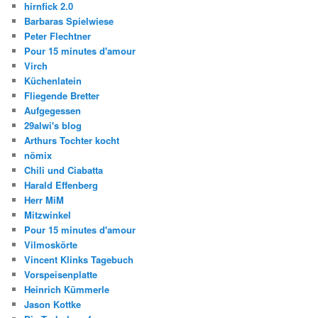
hirnfick 2.0
Barbaras Spielwiese
Peter Flechtner
Pour 15 minutes d'amour
Virch
Küchenlatein
Fliegende Bretter
Aufgegessen
29alwi's blog
Arthurs Tochter kocht
nömix
Chili und Ciabatta
Harald Effenberg
Herr MiM
Mitzwinkel
Pour 15 minutes d'amour
Vilmoskörte
Vincent Klinks Tagebuch
Vorspeisenplatte
Heinrich Kümmerle
Jason Kottke