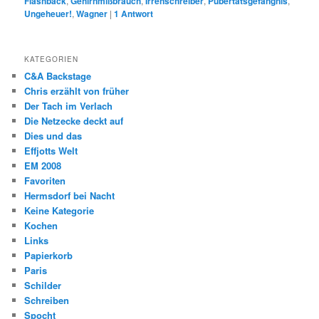
Flashback
,
Gehirnmißbrauch
,
Irrenschreiber
,
Pubertätsgefängnis
,
Ungeheuer!
,
Wagner
|
1
Antwort
KATEGORIEN
C&A Backstage
Chris erzählt von früher
Der Tach im Verlach
Die Netzecke deckt auf
Dies und das
Effjotts Welt
EM 2008
Favoriten
Hermsdorf bei Nacht
Keine Kategorie
Kochen
Links
Papierkorb
Paris
Schilder
Schreiben
Spocht