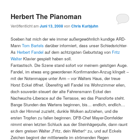
Herbert The Pianoman
Veröffentlicht am
Juni 13, 2008
von
Chris Kurbjuhn
Soeben hat mich der wie immer außergewöhnlich kundige ARD-
Mann
Tom Bartels
darüber informiert, dass unser Schiedsrichter-
As
Herbert Fandel
auf dem achtzigsten Geburtstag von
Fritz
Walter
Klavier gespielt haben soll.
Fantastisch. Die Szene stand sofort vor meinem geistigen Auge.
Fandel, im etwas eng gewordenen Konfirmanden-Anzug klingelt –
mit der Notenmappe unter Arm – vor Walters Haus, der treue
Horst Eckel öffnet. Übereifrig will Fandel ins Wohnzimmer eilen,
doch souverän steuert der alte Fahrensmann Eckel den
Nachwuchs-Liberace auf die Terrasse, wo das Pianoforte steht.
Bange Stunden des Wartens beginnen, bis… endlich, endlich…
sich der Himmel zuzieht, dunkle Wolken aufziehen, und die
ersten Tropfen zu fallen beginnen. DFB-Chef Mayer-Dornfelder
nimmt einen letzten Schluck aus der Steinhägerpulle, dann raunt
er dem greisen Walter „Fritz, dein Wetter!“ zu, und auf Eckels
Zeichen beginnt der mittlerweile im strömenden Regen