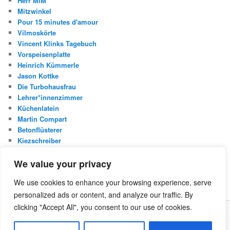
Herr MiM
Mitzwinkel
Pour 15 minutes d'amour
Vilmoskörte
Vincent Klinks Tagebuch
Vorspeisenplatte
Heinrich Kümmerle
Jason Kottke
Die Turbohausfrau
Lehrer*innenzimmer
Küchenlatein
Martin Compart
Betonflüsterer
Kiezschreiber
Christian Buggischs Blog
We value your privacy
S
We use cookies to enhance your browsing experience, serve
u
personalized ads or content, and analyze our traffic. By
c
h
clicking "Accept All", you consent to our use of cookies.
e
Was ist die Netzecke?
Stolz präsentiert von WordPress
n