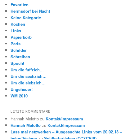
Favoriten
Hermsdorf bei Nacht
Keine Kategorie
Kochen
Links
Papierkorb
Paris
Schilder
Schreiben
Spocht
Um die fuffzich…
Um die sechzich…
Um die siebzich…
Ungeheuer!
WM 2010
LETZTE KOMMENTARE
Hannah Melotto
zu
Kontakt/Impressum
Hannah Melotto
zu
Kontakt/Impressum
Lass mal netzwerken – Ausgesuchte Links vom 20.02.13 –
betonflüsterer
zu
Splitterbrötchen (CCXCVIII)