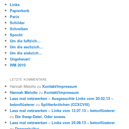
Links
Papierkorb
Paris
Schilder
Schreiben
Spocht
Um die fuffzich…
Um die sechzich…
Um die siebzich…
Ungeheuer!
WM 2010
LETZTE KOMMENTARE
Hannah Melotto
zu
Kontakt/Impressum
Hannah Melotto
zu
Kontakt/Impressum
Lass mal netzwerken – Ausgesuchte Links vom 20.02.13 –
betonflüsterer
zu
Splitterbrötchen (CCXCVIII)
Lass mal netzwerken – Links vom 12.07.13 – betonflüsterer
zu
Die Swap-Datei. Oder sowas.
Lass mal netzwerken – Links vom 24.08.13 – betonflüsterer
zu
Deppenkultur