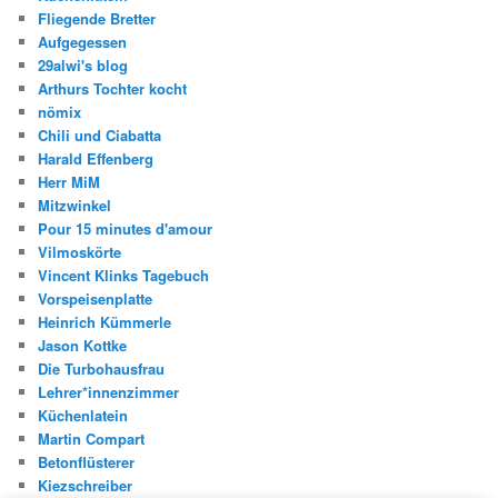
Fliegende Bretter
Aufgegessen
29alwi's blog
Arthurs Tochter kocht
nömix
Chili und Ciabatta
Harald Effenberg
Herr MiM
Mitzwinkel
Pour 15 minutes d'amour
Vilmoskörte
Vincent Klinks Tagebuch
Vorspeisenplatte
Heinrich Kümmerle
Jason Kottke
Die Turbohausfrau
Lehrer*innenzimmer
Küchenlatein
Martin Compart
Betonflüsterer
Kiezschreiber