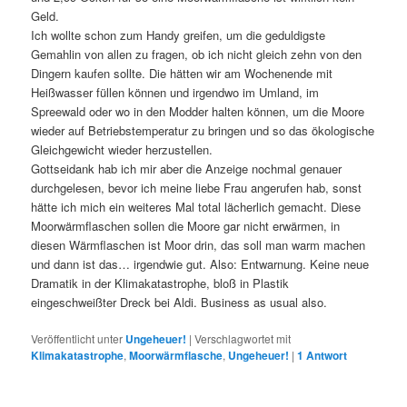
Geld.
Ich wollte schon zum Handy greifen, um die geduldigste
Gemahlin von allen zu fragen, ob ich nicht gleich zehn von den
Dingern kaufen sollte. Die hätten wir am Wochenende mit
Heißwasser füllen können und irgendwo im Umland, im
Spreewald oder wo in den Modder halten können, um die Moore
wieder auf Betriebstemperatur zu bringen und so das ökologische
Gleichgewicht wieder herzustellen.
Gottseidank hab ich mir aber die Anzeige nochmal genauer
durchgelesen, bevor ich meine liebe Frau angerufen hab, sonst
hätte ich mich ein weiteres Mal total lächerlich gemacht. Diese
Moorwärmflaschen sollen die Moore gar nicht erwärmen, in
diesen Wärmflaschen ist Moor drin, das soll man warm machen
und dann ist das… irgendwie gut. Also: Entwarnung. Keine neue
Dramatik in der Klimakatastrophe, bloß in Plastik
eingeschweißter Dreck bei Aldi. Business as usual also.
Veröffentlicht unter
Ungeheuer!
|
Verschlagwortet mit
Klimakatastrophe
,
Moorwärmflasche
,
Ungeheuer!
|
1
Antwort