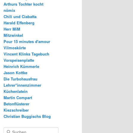
Arthurs Tochter kocht
nömix
Chili und Ciabatta
Harald Effenberg
Herr MiM
Mitzwinkel
Pour 15 minutes d'amour
Vilmoskörte
Vincent Klinks Tagebuch
Vorspeisenplatte
Heinrich Kümmerle
Jason Kottke
Die Turbohausfrau
Lehrer*innenzimmer
Küchenlatein
Martin Compart
Betonflüsterer
Kiezschreiber
Christian Buggischs Blog
S