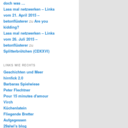
doch was …
Lass mal netzwerken – Links
vom 21. April 2015 –
betonflüsterer
zu
Are you
kidding?
Lass mal netzwerken – Links
vom 26. Juli 2015 –
betonflüsterer
zu
Splitterbrötchen (CDXXVI)
LINKS WIE RECHTS
Geschichten und Meer
hirnfick 2.0
Barbaras Spielwiese
Peter Flechtner
Pour 15 minutes d'amour
Virch
Küchenlatein
Fliegende Bretter
Aufgegessen
29alwi's blog