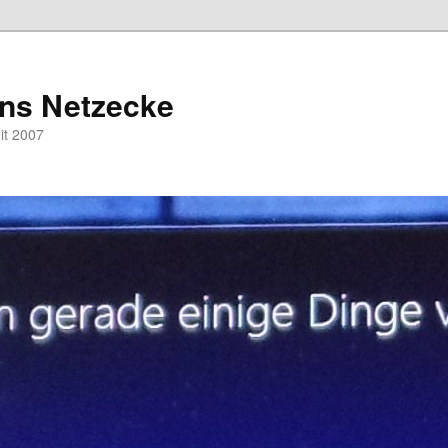
hns Netzecke
eit 2007