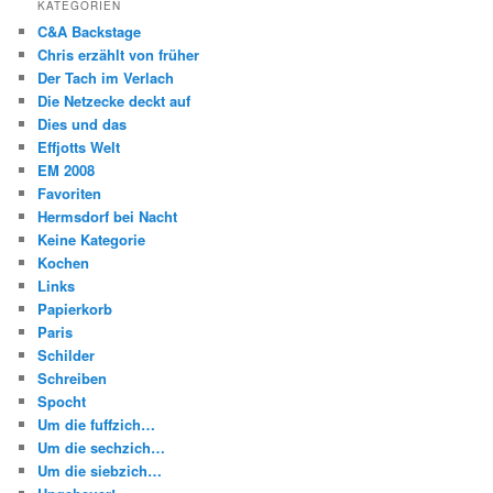
KATEGORIEN
C&A Backstage
Chris erzählt von früher
Der Tach im Verlach
Die Netzecke deckt auf
Dies und das
Effjotts Welt
EM 2008
Favoriten
Hermsdorf bei Nacht
Keine Kategorie
Kochen
Links
Papierkorb
Paris
Schilder
Schreiben
Spocht
Um die fuffzich…
Um die sechzich…
Um die siebzich…