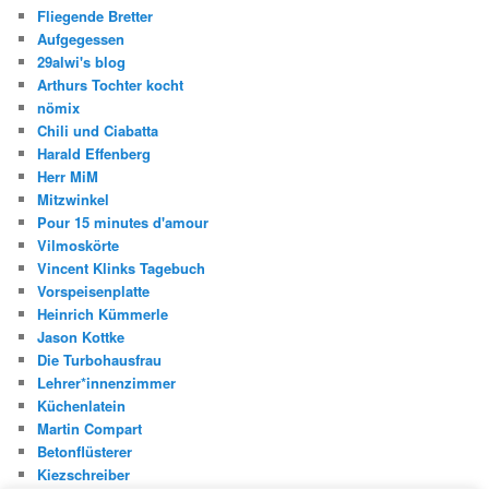
Fliegende Bretter
Aufgegessen
29alwi's blog
Arthurs Tochter kocht
nömix
Chili und Ciabatta
Harald Effenberg
Herr MiM
Mitzwinkel
Pour 15 minutes d'amour
Vilmoskörte
Vincent Klinks Tagebuch
Vorspeisenplatte
Heinrich Kümmerle
Jason Kottke
Die Turbohausfrau
Lehrer*innenzimmer
Küchenlatein
Martin Compart
Betonflüsterer
Kiezschreiber