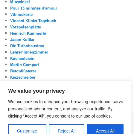
Mitzwinkel
Pour 15 minutes d'amour
Vilmoskörte
Vincent Klinks Tagebuch
Vorspeisenplatte
Heinrich Kümmerle
Jason Kottke
Die Turbohausfrau
Lehrer*innenzimmer
Küchenlatein
Martin Compart
Betonflüsterer
Kiezschreiber
Christian Buggischs Blog
We value your privacy
S
We use cookies to enhance your browsing experience, serve
u
personalized ads or content, and analyze our traffic. By
c
h
clicking "Accept All", you consent to our use of cookies.
e
Was ist die Netzecke?
Stolz präsentiert von WordPress
n
Customize
Reject All
Accept All