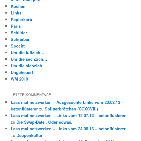
Kochen
Links
Papierkorb
Paris
Schilder
Schreiben
Spocht
Um die fuffzich…
Um die sechzich…
Um die siebzich…
Ungeheuer!
WM 2010
LETZTE KOMMENTARE
Lass mal netzwerken – Ausgesuchte Links vom 20.02.13 –
betonflüsterer
zu
Splitterbrötchen (CCXCVIII)
Lass mal netzwerken – Links vom 12.07.13 – betonflüsterer
zu
Die Swap-Datei. Oder sowas.
Lass mal netzwerken – Links vom 24.08.13 – betonflüsterer
zu
Deppenkultur