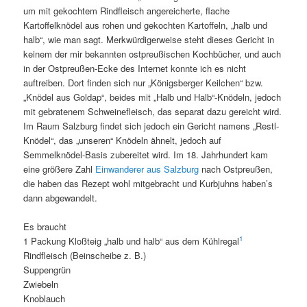
um mit gekochtem Rindfleisch angereicherte, flache
Kartoffelknödel aus rohen und gekochten Kartoffeln, „halb und
halb“, wie man sagt. Merkwürdigerweise steht dieses Gericht in
keinem der mir bekannten ostpreußischen Kochbücher, und auch
in der Ostpreußen-Ecke des Internet konnte ich es nicht
auftreiben. Dort finden sich nur „Königsberger Keilchen“ bzw.
„Knödel aus Goldap“, beides mit „Halb und Halb“-Knödeln, jedoch
mit gebratenem Schweinefleisch, das separat dazu gereicht wird.
Im Raum Salzburg findet sich jedoch ein Gericht namens „Restl-
Knödel“, das „unseren“ Knödeln ähnelt, jedoch auf
Semmelknödel-Basis zubereitet wird. Im 18. Jahrhundert kam
eine größere Zahl
Einwanderer aus Salzburg
nach Ostpreußen,
die haben das Rezept wohl mitgebracht und Kurbjuhns haben’s
dann abgewandelt.
Es braucht
1
1 Packung Kloßteig „halb und halb“ aus dem Kühlregal
Rindfleisch (Beinscheibe z. B.)
Suppengrün
Zwiebeln
Knoblauch