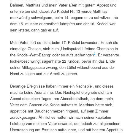
Bahnen, Matthias und mein Vater aßen mit gutem Appetit und
unterhielten sich dabei. Ab Knödel Nr. 13 wurde Matthias
merkwürdig schweigsam, beim 14. begann er zu schwitzen, ab
dem 15. musste er ernsthaft kämpfen und der 16. Knödel war
sein letzter, dann gab er auf.
Mein Vater ließ es nicht beim 17. Knödel bewenden. Er sah die
einmalige Chance, sich zum „Undisputed Lifetime-Champion in
2
the Knödel-Wett-Eating“ oder so aufzuschwingen
. Er verzehrte
locker-beschwingt sagenhafte 22 Knödel, bevor ihn das Ende
seiner Mittagspause zwang, den Löffel widerstrebend aus der
Hand zu legen und zur Arbeit zu gehen.
Derartige Ereignisse haben immer ein Nachspiel, und dieses
machte keine Ausnahme. Das Nachspiel ereignete sich am
Abend desselben Tages, am Abendbrotstisch, an dem mein
Vater dem Ganzen die Krone aufsetzte. Matthias hatte sich,
appetitlos mit Bauchschmerzen ringend, auf sein Zimmer
zurückgezogen. Ähnliches hatten wir nach seiner kapitalen
Leistung von meinem Vater erwartet, der jedoch zur allgemeinen
Überraschung am Esstisch auftauchte, und mit bestem Appetit in