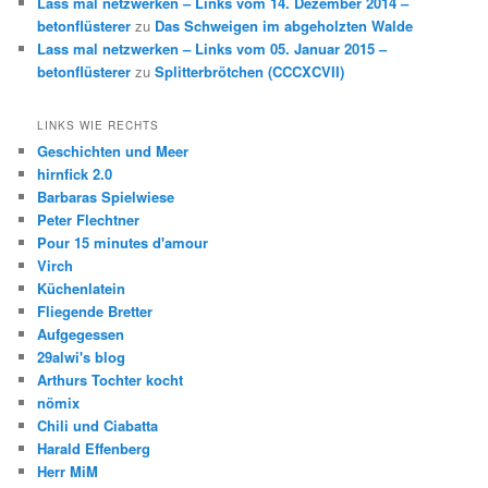
Lass mal netzwerken – Links vom 14. Dezember 2014 –
betonflüsterer
zu
Das Schweigen im abgeholzten Walde
Lass mal netzwerken – Links vom 05. Januar 2015 –
betonflüsterer
zu
Splitterbrötchen (CCCXCVII)
LINKS WIE RECHTS
Geschichten und Meer
hirnfick 2.0
Barbaras Spielwiese
Peter Flechtner
Pour 15 minutes d'amour
Virch
Küchenlatein
Fliegende Bretter
Aufgegessen
29alwi's blog
Arthurs Tochter kocht
nömix
Chili und Ciabatta
Harald Effenberg
Herr MiM