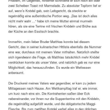
Problem, im Gegenteil, hinterher schmierte er sich noch ein oder
zwei Scheiben Toast mit Marmelade. Zu absoluter Topform lief er
auf, wenn’s Knödel gab, sein Leibgericht, da steckte er
regelmäßig eine außerirdische Portion weg. „Das ist doch alles
nicht mehr wahr …“ habe ich meine Mutter einmal murmeln
hören, als sie eine Terrine mit frischen Knödeln und Brühe aus
der Küche an den Esstisch brachte.
Immerhin, mein lieber Bruder Matthias konnte bei diesem
Gericht, das in seiner kulinarischen Hitliste ebenfalls die Nummer
eins war, durchaus mit meinem Vater mithalten. Natürlich stellte
sich irgendwann die Frage, ob Matthias tatsächlich mehr Knödel
verdrücken konnte als unser Vater, und natürlich gab es nur eine
Möglichkeit, das herauszufinden. Es wurde ein Wettessen
anberaumt.
Die Druckerei meines Vaters war gegenüber, er kam zu jedem
Mittagessen nach Hause. Am Wettkampftag traf er, wie immer,
um kurz nach eins ein. Die Kontrahenten saßen über Eck
nebeneinander, vor ihnen nur die Suppenterrine mit den Knödeln,
die regelmäßig aufgefüllt wurde, und die obligatorische Maggi-
Flasche. Bis zum zwölften Knödel verlief alles in den üblichen