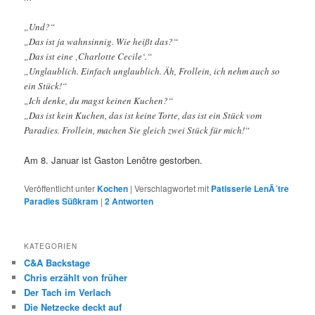
„Und?“
„Das ist ja wahnsinnig. Wie heißt das?“
„Das ist eine ‚Charlotte Cecile‘.“
„Unglaublich. Einfach unglaublich. Äh, Frollein, ich nehm auch so
ein Stück!“
„Ich denke, du magst keinen Kuchen?“
„Das ist kein Kuchen, das ist keine Torte, das ist ein Stück vom
Paradies. Frollein, machen Sie gleich zwei Stück für mich!“
Am 8. Januar ist Gaston Lenôtre gestorben.
Veröffentlicht unter
Kochen
|
Verschlagwortet mit
Patisserie LenÃ´tre
Paradies Süßkram
|
2
Antworten
KATEGORIEN
C&A Backstage
Chris erzählt von früher
Der Tach im Verlach
Die Netzecke deckt auf