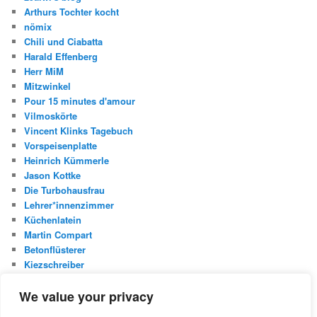
Arthurs Tochter kocht
nömix
Chili und Ciabatta
Harald Effenberg
Herr MiM
Mitzwinkel
Pour 15 minutes d'amour
Vilmoskörte
Vincent Klinks Tagebuch
Vorspeisenplatte
Heinrich Kümmerle
Jason Kottke
Die Turbohausfrau
Lehrer*innenzimmer
Küchenlatein
Martin Compart
Betonflüsterer
Kiezschreiber
Christian Buggischs Blog
We value your privacy
S