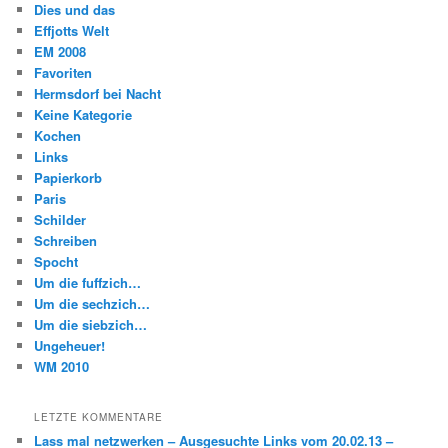
Dies und das
Effjotts Welt
EM 2008
Favoriten
Hermsdorf bei Nacht
Keine Kategorie
Kochen
Links
Papierkorb
Paris
Schilder
Schreiben
Spocht
Um die fuffzich…
Um die sechzich…
Um die siebzich…
Ungeheuer!
WM 2010
LETZTE KOMMENTARE
Lass mal netzwerken – Ausgesuchte Links vom 20.02.13 –