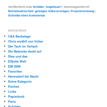
Veröffentlicht unter
Schilder
,
Ungeheuer!
|
Verschlagwortet mit
Betriebswirtschaft
,
geistiges Volksvermögen
,
Prozentrechnung
|
Schreibe einen Kommentar
KATEGORIEN
C&A Backstage
Chris erzählt von früher
Der Tach im Verlach
Die Netzecke deckt auf
Dies und das
Effjotts Welt
EM 2008
Favoriten
Hermsdorf bei Nacht
Keine Kategorie
Kochen
Links
Papierkorb
Paris
Schilder