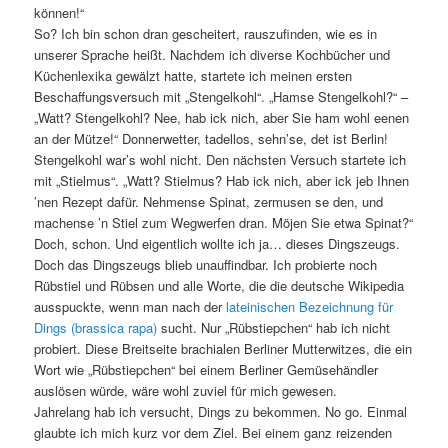
können!“
So? Ich bin schon dran gescheitert, rauszufinden, wie es in
unserer Sprache heißt. Nachdem ich diverse Kochbücher und
Küchenlexika gewälzt hatte, startete ich meinen ersten
Beschaffungsversuch mit „Stengelkohl“. „Hamse Stengelkohl?“ –
„Watt? Stengelkohl? Nee, hab ick nich, aber Sie ham wohl eenen
an der Mütze!“ Donnerwetter, tadellos, sehn’se, det ist Berlin!
Stengelkohl war’s wohl nicht. Den nächsten Versuch startete ich
mit „Stielmus“. „Watt? Stielmus? Hab ick nich, aber ick jeb Ihnen
’nen Rezept dafür. Nehmense Spinat, zermusen se den, und
machense ’n Stiel zum Wegwerfen dran. Möjen Sie etwa Spinat?“
Doch, schon. Und eigentlich wollte ich ja… dieses Dingszeugs.
Doch das Dingszeugs blieb unauffindbar. Ich probierte noch
Rübstiel und Rübsen und alle Worte, die die deutsche Wikipedia
ausspuckte, wenn man nach der
lateinischen Bezeichnung für
Dings (brassica rapa)
sucht. Nur „Rübstiepchen“ hab ich nicht
probiert. Diese Breitseite brachialen Berliner Mutterwitzes, die ein
Wort wie „Rübstiepchen“ bei einem Berliner Gemüsehändler
auslösen würde, wäre wohl zuviel für mich gewesen.
Jahrelang hab ich versucht, Dings zu bekommen. No go. Einmal
glaubte ich mich kurz vor dem Ziel. Bei einem ganz reizenden