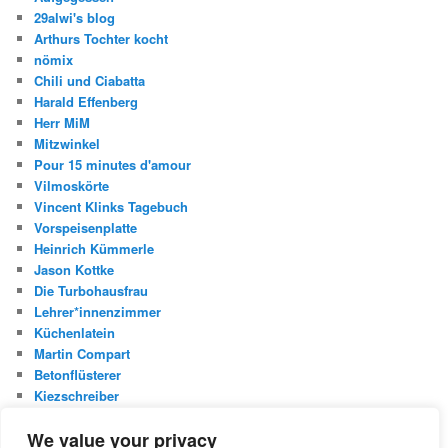
29alwi's blog
Arthurs Tochter kocht
nömix
Chili und Ciabatta
Harald Effenberg
Herr MiM
Mitzwinkel
Pour 15 minutes d'amour
Vilmoskörte
Vincent Klinks Tagebuch
Vorspeisenplatte
Heinrich Kümmerle
Jason Kottke
Die Turbohausfrau
Lehrer*innenzimmer
Küchenlatein
Martin Compart
Betonflüsterer
Kiezschreiber
Christian Buggischs Blog
We value your privacy