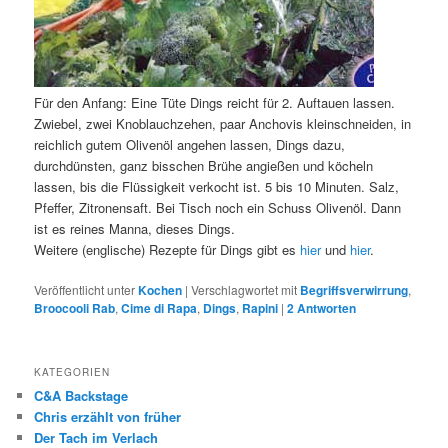
Für den Anfang: Eine Tüte Dings reicht für 2. Auftauen lassen.
Zwiebel, zwei Knoblauchzehen, paar Anchovis kleinschneiden, in
reichlich gutem Olivenöl angehen lassen, Dings dazu,
durchdünsten, ganz bisschen Brühe angießen und köcheln
lassen, bis die Flüssigkeit verkocht ist. 5 bis 10 Minuten. Salz,
Pfeffer, Zitronensaft. Bei Tisch noch ein Schuss Olivenöl. Dann
ist es reines Manna, dieses Dings.
Weitere (englische) Rezepte für Dings gibt es
hier
und
hier
.
Veröffentlicht unter
Kochen
|
Verschlagwortet mit
Begriffsverwirrung
,
Broocooli Rab
,
Cime di Rapa
,
Dings
,
Rapini
|
2
Antworten
KATEGORIEN
C&A Backstage
Chris erzählt von früher
Der Tach im Verlach