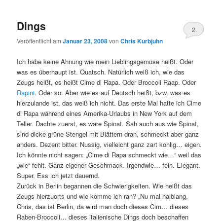
Dings
2
Veröffentlicht am
Januar 23, 2008
von
Chris Kurbjuhn
Ich habe keine Ahnung wie mein Lieblingsgemüse heißt. Oder
was es überhaupt ist. Quatsch. Natürlich weiß ich, wie das
Zeugs heißt, es heißt Cime di Rapa. Oder Broccoli Raap. Oder
Rapini
. Oder so. Aber wie es auf Deutsch heißt, bzw. was es
hierzulande ist, das weiß ich nicht. Das erste Mal hatte ich Cime
di Rapa während eines Amerika-Urlaubs in New York auf dem
Teller. Dachte zuerst, es wäre Spinat. Sah auch aus wie Spinat,
sind dicke grüne Stengel mit Blättern dran, schmeckt aber ganz
anders. Dezent bitter. Nussig, vielleicht ganz zart kohlig… eigen.
Ich könnte nicht sagen: „Cime di Rapa schmeckt wie…“ weil das
„wie“ fehlt. Ganz eigener Geschmack. Irgendwie… fein. Elegant.
Super. Ess ich jetzt dauernd.
Zurück in Berlin begannen die Schwierigkeiten. Wie heißt das
Zeugs hierzuorts und wie komme ich ran? „Nu mal halblang,
Chris, das ist Berlin, da wird man doch dieses Cim… dieses
Raben-Broccoli… dieses italienische Dings doch beschaffen