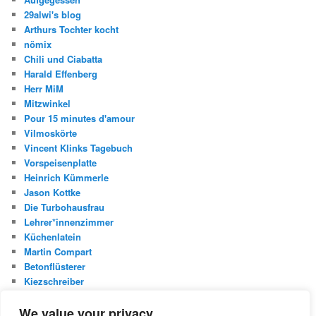
29alwi's blog
Arthurs Tochter kocht
nömix
Chili und Ciabatta
Harald Effenberg
Herr MiM
Mitzwinkel
Pour 15 minutes d'amour
Vilmoskörte
Vincent Klinks Tagebuch
Vorspeisenplatte
Heinrich Kümmerle
Jason Kottke
Die Turbohausfrau
Lehrer*innenzimmer
Küchenlatein
Martin Compart
Betonflüsterer
Kiezschreiber
Christian Buggischs Blog
We value your privacy