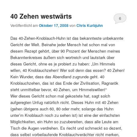
40 Zehen westwärts
6
Veröffentlicht am
Oktober 17, 2008
von
Chris Kurbjuhn
Das 40-Zehen-Knoblauch-Huhn ist das bekannteste unbekannte
Gericht der Welt. Beinahe jeder Mensch hat schon mal von
diesem Rezept gehört, über 90 Prozent der Menschen meines
Bekanntenkreises äußern sich wortreich und lautstark über
dieses Gericht, ohne es je probiert zu haben: „Um Himmels
willen, 40 Knoblauchzehen! Wer soll denn das essen? 40 Zehen!
Kein Wunder, dass das Abendland zugrunde geht. 40
Knoblauchzehen, das ist das Ende der Zivilisation, Ragnarök
steht unmittelbar bevor, 40 Zehen, um Himmelswillen!“
Wer dieses Gericht schon mal gekostete hat, sagt solch
aufgeregten Unfug natürlich nicht. Dieses Huhn mit 40 Zehen
(gehen übrigens auch 60, 80 oder mehr, solange das Huhn
unter’m Knoblauch noch zu sehen ist) ist eine der einfachsten
Möglichkeiten, ein Huhn so zuzubereiten, dass alle Leute am
Tisch die Augen verdrehen. Es riecht und schmeckt so dezent,
dass selbst vorbeilaufende Knoblauchverächter nicht merken,