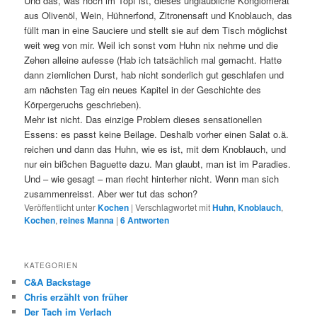
Und das, was noch im Topf ist, dieses unglaubliche Konglomerat
aus Olivenöl, Wein, Hühnerfond, Zitronensaft und Knoblauch, das
füllt man in eine Sauciere und stellt sie auf dem Tisch möglichst
weit weg von mir. Weil ich sonst vom Huhn nix nehme und die
Zehen alleine aufesse (Hab ich tatsächlich mal gemacht. Hatte
dann ziemlichen Durst, hab nicht sonderlich gut geschlafen und
am nächsten Tag ein neues Kapitel in der Geschichte des
Körpergeruchs geschrieben).
Mehr ist nicht. Das einzige Problem dieses sensationellen
Essens: es passt keine Beilage. Deshalb vorher einen Salat o.ä.
reichen und dann das Huhn, wie es ist, mit dem Knoblauch, und
nur ein bißchen Baguette dazu. Man glaubt, man ist im Paradies.
Und – wie gesagt – man riecht hinterher nicht. Wenn man sich
zusammenreisst. Aber wer tut das schon?
Veröffentlicht unter
Kochen
|
Verschlagwortet mit
Huhn
,
Knoblauch
,
Kochen
,
reines Manna
|
6
Antworten
KATEGORIEN
C&A Backstage
Chris erzählt von früher
Der Tach im Verlach