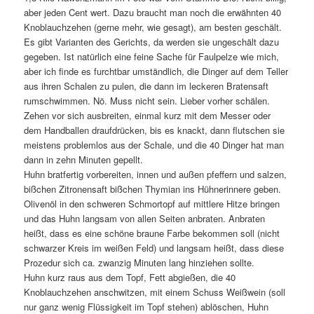
aber jeden Cent wert. Dazu braucht man noch die erwähnten 40
Knoblauchzehen (gerne mehr, wie gesagt), am besten geschält.
Es gibt Varianten des Gerichts, da werden sie ungeschält dazu
gegeben. Ist natürlich eine feine Sache für Faulpelze wie mich,
aber ich finde es furchtbar umständlich, die Dinger auf dem Teller
aus ihren Schalen zu pulen, die dann im leckeren Bratensaft
rumschwimmen. Nö. Muss nicht sein. Lieber vorher schälen.
Zehen vor sich ausbreiten, einmal kurz mit dem Messer oder
dem Handballen draufdrücken, bis es knackt, dann flutschen sie
meistens problemlos aus der Schale, und die 40 Dinger hat man
dann in zehn Minuten gepellt.
Huhn bratfertig vorbereiten, innen und außen pfeffern und salzen,
bißchen Zitronensaft bißchen Thymian ins Hühnerinnere geben.
Olivenöl in den schweren Schmortopf auf mittlere Hitze bringen
und das Huhn langsam von allen Seiten anbraten. Anbraten
heißt, dass es eine schöne braune Farbe bekommen soll (nicht
schwarzer Kreis im weißen Feld) und langsam heißt, dass diese
Prozedur sich ca. zwanzig Minuten lang hinziehen sollte.
Huhn kurz raus aus dem Topf, Fett abgießen, die 40
Knoblauchzehen anschwitzen, mit einem Schuss Weißwein (soll
nur ganz wenig Flüssigkeit im Topf stehen) ablöschen, Huhn