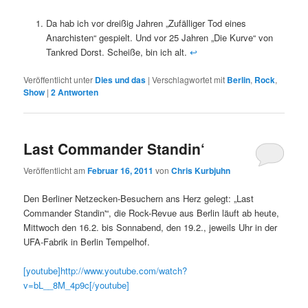
Da hab ich vor dreißig Jahren „Zufälliger Tod eines
Anarchisten“ gespielt. Und vor 25 Jahren „Die Kurve“ von
Tankred Dorst. Scheiße, bin ich alt.
↩
Veröffentlicht unter
Dies und das
|
Verschlagwortet mit
Berlin
,
Rock
,
Show
|
2
Antworten
Last Commander Standin‘
Veröffentlicht am
Februar 16, 2011
von
Chris Kurbjuhn
Den Berliner Netzecken-Besuchern ans Herz gelegt: „Last
Commander Standin'“, die Rock-Revue aus Berlin läuft ab heute,
Mittwoch den 16.2. bis Sonnabend, den 19.2., jeweils Uhr in der
UFA-Fabrik in Berlin Tempelhof.
[youtube]http://www.youtube.com/watch?
v=bL__8M_4p9c[/youtube]