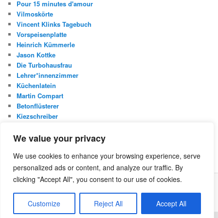
Pour 15 minutes d'amour
Vilmoskörte
Vincent Klinks Tagebuch
Vorspeisenplatte
Heinrich Kümmerle
Jason Kottke
Die Turbohausfrau
Lehrer*innenzimmer
Küchenlatein
Martin Compart
Betonflüsterer
Kiezschreiber
Christian Buggischs Blog
We value your privacy
S
We use cookies to enhance your browsing experience, serve
u
personalized ads or content, and analyze our traffic. By
c
h
clicking "Accept All", you consent to our use of cookies.
e
Was ist die Netzecke?
Stolz präsentiert von WordPress
n
Customize
Reject All
Accept All