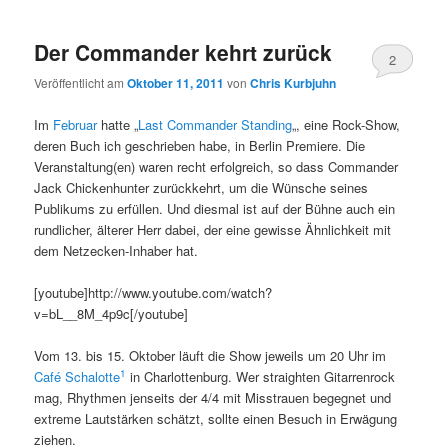
Der Commander kehrt zurück
2
Veröffentlicht am
Oktober 11, 2011
von
Chris Kurbjuhn
Im
Februar
hatte „
Last Commander Standing
„, eine Rock-Show,
deren Buch ich geschrieben habe, in Berlin Premiere. Die
Veranstaltung(en) waren recht erfolgreich, so dass Commander
Jack Chickenhunter zurückkehrt, um die Wünsche seines
Publikums zu erfüllen. Und diesmal ist auf der Bühne auch ein
rundlicher, älterer Herr dabei, der eine gewisse Ähnlichkeit mit
dem Netzecken-Inhaber hat.
[youtube]http://www.youtube.com/watch?
v=bL__8M_4p9c[/youtube]
Vom 13. bis 15. Oktober läuft die Show jeweils um 20 Uhr im
1
Café Schalotte
in Charlottenburg. Wer straighten Gitarrenrock
mag, Rhythmen jenseits der 4/4 mit Misstrauen begegnet und
extreme Lautstärken schätzt, sollte einen Besuch in Erwägung
ziehen.