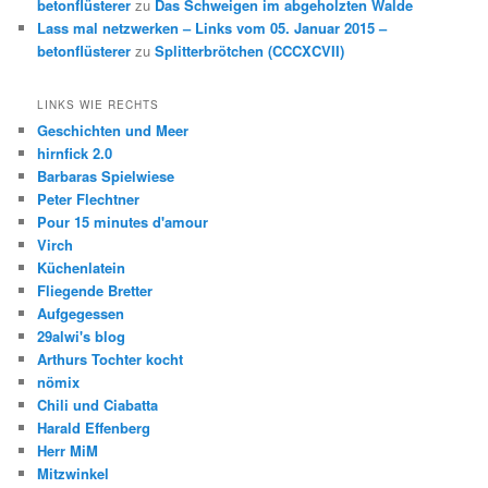
betonflüsterer
zu
Das Schweigen im abgeholzten Walde
Lass mal netzwerken – Links vom 05. Januar 2015 –
betonflüsterer
zu
Splitterbrötchen (CCCXCVII)
LINKS WIE RECHTS
Geschichten und Meer
hirnfick 2.0
Barbaras Spielwiese
Peter Flechtner
Pour 15 minutes d'amour
Virch
Küchenlatein
Fliegende Bretter
Aufgegessen
29alwi's blog
Arthurs Tochter kocht
nömix
Chili und Ciabatta
Harald Effenberg
Herr MiM
Mitzwinkel