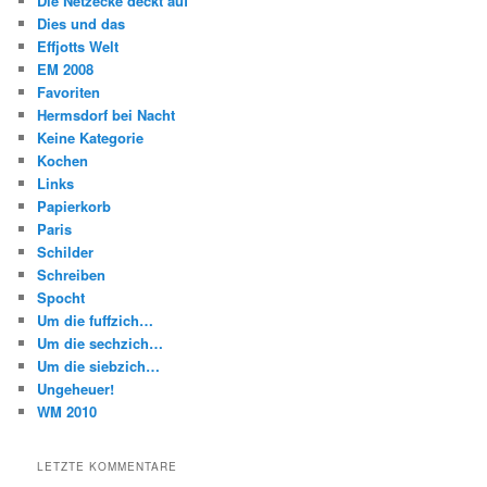
Die Netzecke deckt auf
Dies und das
Effjotts Welt
EM 2008
Favoriten
Hermsdorf bei Nacht
Keine Kategorie
Kochen
Links
Papierkorb
Paris
Schilder
Schreiben
Spocht
Um die fuffzich…
Um die sechzich…
Um die siebzich…
Ungeheuer!
WM 2010
LETZTE KOMMENTARE