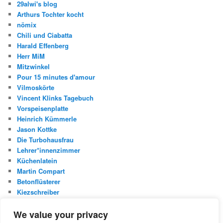
29alwi's blog
Arthurs Tochter kocht
nömix
Chili und Ciabatta
Harald Effenberg
Herr MiM
Mitzwinkel
Pour 15 minutes d'amour
Vilmoskörte
Vincent Klinks Tagebuch
Vorspeisenplatte
Heinrich Kümmerle
Jason Kottke
Die Turbohausfrau
Lehrer*innenzimmer
Küchenlatein
Martin Compart
Betonflüsterer
Kiezschreiber
Christian Buggischs Blog
We value your privacy