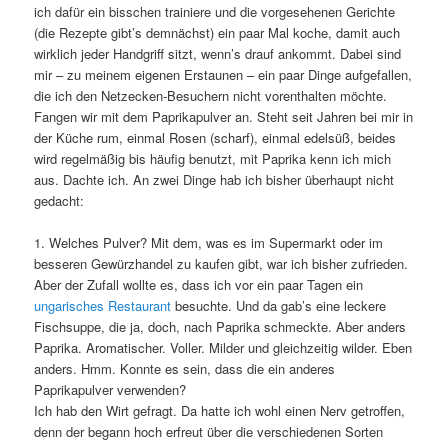
ich dafür ein bisschen trainiere und die vorgesehenen Gerichte
(die Rezepte gibt’s demnächst) ein paar Mal koche, damit auch
wirklich jeder Handgriff sitzt, wenn’s drauf ankommt. Dabei sind
mir – zu meinem eigenen Erstaunen – ein paar Dinge aufgefallen,
die ich den Netzecken-Besuchern nicht vorenthalten möchte.
Fangen wir mit dem Paprikapulver an. Steht seit Jahren bei mir in
der Küche rum, einmal Rosen (scharf), einmal edelsüß, beides
wird regelmäßig bis häufig benutzt, mit Paprika kenn ich mich
aus. Dachte ich. An zwei Dinge hab ich bisher überhaupt nicht
gedacht:
1. Welches Pulver? Mit dem, was es im Supermarkt oder im
besseren Gewürzhandel zu kaufen gibt, war ich bisher zufrieden.
Aber der Zufall wollte es, dass ich vor ein paar Tagen ein
ungarisches Restaurant
besuchte. Und da gab’s eine leckere
Fischsuppe, die ja, doch, nach Paprika schmeckte. Aber anders
Paprika. Aromatischer. Voller. Milder und gleichzeitig wilder. Eben
anders. Hmm. Konnte es sein, dass die ein anderes
Paprikapulver verwenden?
Ich hab den Wirt gefragt. Da hatte ich wohl einen Nerv getroffen,
denn der begann hoch erfreut über die verschiedenen Sorten