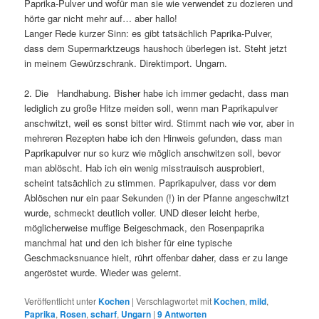
Paprika-Pulver und wofür man sie wie verwendet zu dozieren und
hörte gar nicht mehr auf… aber hallo!
Langer Rede kurzer Sinn: es gibt tatsächlich Paprika-Pulver,
dass dem Supermarktzeugs haushoch überlegen ist. Steht jetzt
in meinem Gewürzschrank. Direktimport. Ungarn.
2. Die Handhabung. Bisher habe ich immer gedacht, dass man
lediglich zu große Hitze meiden soll, wenn man Paprikapulver
anschwitzt, weil es sonst bitter wird. Stimmt nach wie vor, aber in
mehreren Rezepten habe ich den Hinweis gefunden, dass man
Paprikapulver nur so kurz wie möglich anschwitzen soll, bevor
man ablöscht. Hab ich ein wenig misstrauisch ausprobiert,
scheint tatsächlich zu stimmen. Paprikapulver, dass vor dem
Ablöschen nur ein paar Sekunden (!) in der Pfanne angeschwitzt
wurde, schmeckt deutlich voller. UND dieser leicht herbe,
möglicherweise muffige Beigeschmack, den Rosenpaprika
manchmal hat und den ich bisher für eine typische
Geschmacksnuance hielt, rührt offenbar daher, dass er zu lange
angeröstet wurde. Wieder was gelernt.
Veröffentlicht unter
Kochen
|
Verschlagwortet mit
Kochen
,
mild
,
Paprika
,
Rosen
,
scharf
,
Ungarn
|
9
Antworten