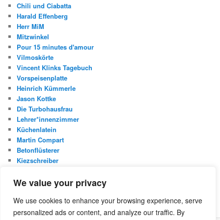
Chili und Ciabatta
Harald Effenberg
Herr MiM
Mitzwinkel
Pour 15 minutes d'amour
Vilmoskörte
Vincent Klinks Tagebuch
Vorspeisenplatte
Heinrich Kümmerle
Jason Kottke
Die Turbohausfrau
Lehrer*innenzimmer
Küchenlatein
Martin Compart
Betonflüsterer
Kiezschreiber
Christian Buggischs Blog
We value your privacy
S
We use cookies to enhance your browsing experience, serve
u
personalized ads or content, and analyze our traffic. By
c