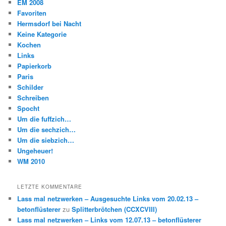
EM 2008
Favoriten
Hermsdorf bei Nacht
Keine Kategorie
Kochen
Links
Papierkorb
Paris
Schilder
Schreiben
Spocht
Um die fuffzich…
Um die sechzich…
Um die siebzich…
Ungeheuer!
WM 2010
LETZTE KOMMENTARE
Lass mal netzwerken – Ausgesuchte Links vom 20.02.13 –
betonflüsterer
zu
Splitterbrötchen (CCXCVIII)
Lass mal netzwerken – Links vom 12.07.13 – betonflüsterer