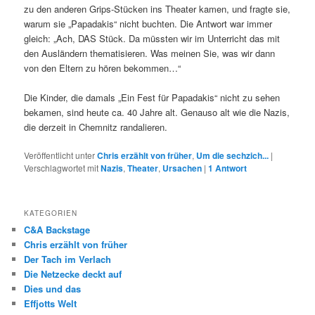
zu den anderen Grips-Stücken ins Theater kamen, und fragte sie,
warum sie „Papadakis“ nicht buchten. Die Antwort war immer
gleich: „Ach, DAS Stück. Da müssten wir im Unterricht das mit
den Ausländern thematisieren. Was meinen Sie, was wir dann
von den Eltern zu hören bekommen…“
Die Kinder, die damals „Ein Fest für Papadakis“ nicht zu sehen
bekamen, sind heute ca. 40 Jahre alt. Genauso alt wie die Nazis,
die derzeit in Chemnitz randalieren.
Veröffentlicht unter
Chris erzählt von früher
,
Um die sechzich...
|
Verschlagwortet mit
Nazis
,
Theater
,
Ursachen
|
1
Antwort
KATEGORIEN
C&A Backstage
Chris erzählt von früher
Der Tach im Verlach
Die Netzecke deckt auf
Dies und das
Effjotts Welt