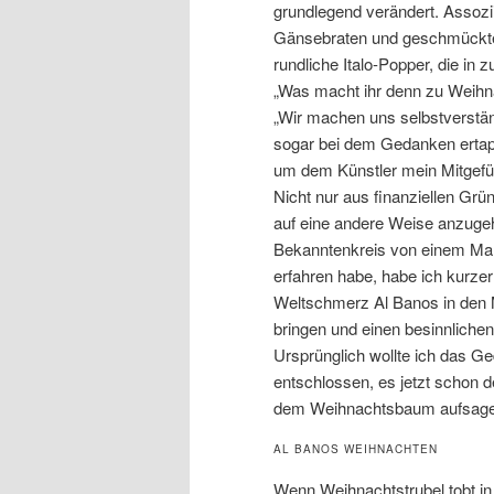
grundlegend verändert. Assozii
Gänsebraten und geschmückte T
rundliche Italo-Popper, die in
„Was macht ihr denn zu Weihna
„Wir machen uns selbstverstän
sogar bei dem Gedanken ertapp
um dem Künstler mein Mitgefühl
Nicht nur aus finanziellen Gr
auf eine andere Weise anzuge
Bekanntenkreis von einem Man
erfahren habe, habe ich kurze
Weltschmerz Al Banos in den 
bringen und einen besinnlich
Ursprünglich wollte ich das Ge
entschlossen, es jetzt schon de
dem Weihnachtsbaum aufsagen
AL BANOS WEIHNACHTEN
Wenn Weihnachtstrubel tobt in