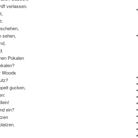
iff verlassen.
t,
t.
eschehen,
n sehen,
md,
d.
chen Pokalen
okalen?
er Woods
utz?
ppelt gucken,
en:
lein!
nd ein?
tzen
latzen.