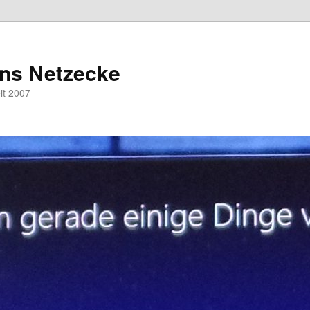
hns Netzecke
eit 2007