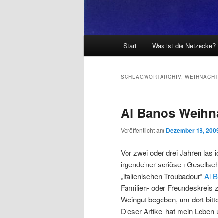
Hauptmenü
Start
Was ist die Netzecke?
SCHLAGWORTARCHIV:
WEIHNACH
Al Banos Weihn
Veröffentlicht am
Dezember 18, 200
Vor zwei oder drei Jahren las
irgendeiner seriösen Gesellsch
„italienischen Troubadour“
Al 
Familien- oder Freundeskreis z
Weingut begeben, um dort bitt
Dieser Artikel hat mein Leben