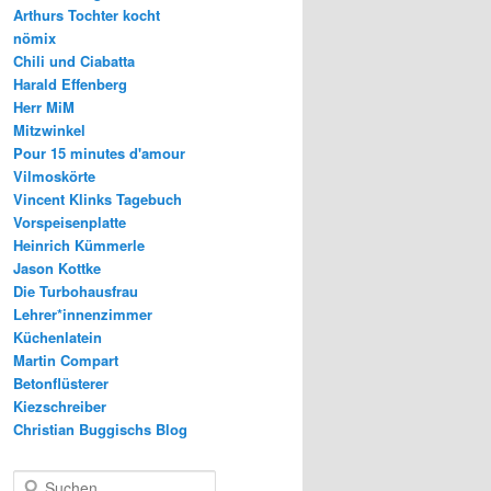
Arthurs Tochter kocht
nömix
Chili und Ciabatta
Harald Effenberg
Herr MiM
Mitzwinkel
Pour 15 minutes d'amour
Vilmoskörte
Vincent Klinks Tagebuch
Vorspeisenplatte
Heinrich Kümmerle
Jason Kottke
Die Turbohausfrau
Lehrer*innenzimmer
Küchenlatein
Martin Compart
Betonflüsterer
Kiezschreiber
Christian Buggischs Blog
S