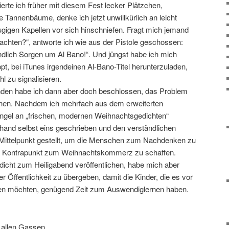
erte ich früher mit diesem Fest lecker Plätzchen,
annenbäume, denke ich jetzt unwillkürlich an leicht
 zugigen Kapellen vor sich hinschniefen. Fragt mich jemand
chten?“, antworte ich wie aus der Pistole geschossen:
dlich Sorgen um Al Bano!“. Und jüngst habe ich mich
t, bei iTunes irgendeinen Al-Bano-Titel herunterzuladen,
 zu signalisieren.
ünden habe ich dann aber doch beschlossen, das Problem
hen. Nachdem ich mehrfach aus dem erweiterten
gel an „frischen, modernen Weihnachtsgedichten“
rhand selbst eins geschrieben und den verständlichen
Mittelpunkt gestellt, um die Menschen zum Nachdenken zu
en Kontrapunkt zum Weihnachtskommerz zu schaffen.
dicht zum Heiligabend veröffentlichen, habe mich aber
r Öffentlichkeit zu übergeben, damit die Kinder, die es vor
 möchten, genügend Zeit zum Auswendiglernen haben.
 allen Gassen,