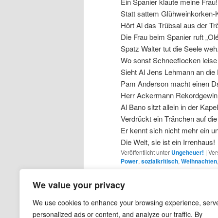
Ein Spanier klaute meine Frau!
Statt sattem Glühweinkorken-
Hört Al das Trübsal aus der Trö
Die Frau beim Spanier ruft „Olé
Spatz Walter tut die Seele weh
Wo sonst Schneeflocken leise 
Sieht Al Jens Lehmann an die 
Pam Anderson macht einen Ds
Herr Ackermann Rekordgewin
Al Bano sitzt allein in der Kapel
Verdrückt ein Tränchen auf die
Er kennt sich nicht mehr ein u
Die Welt, sie ist ein Irrenhaus!
Veröffentlicht unter
Ungeheuer!
|
Ver
Power
,
sozialkritisch
,
Weihnachten
We value your privacy
We use cookies to enhance your browsing experience, serv
personalized ads or content, and analyze our traffic. By