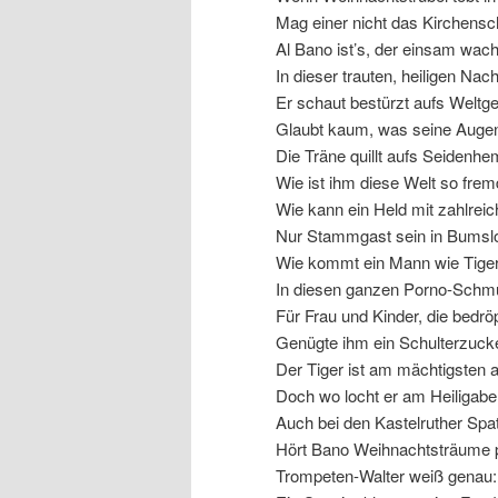
Mag einer nicht das Kirchensch
Al Bano ist’s, der einsam wach
In dieser trauten, heiligen Nach
Er schaut bestürzt aufs Weltg
Glaubt kaum, was seine Auge
Die Träne quillt aufs Seidenhe
Wie ist ihm diese Welt so frem
Wie kann ein Held mit zahlrei
Nur Stammgast sein in Bumsl
Wie kommt ein Mann wie Tig
In diesen ganzen Porno-Schm
Für Frau und Kinder, die bedrö
Genügte ihm ein Schulterzuck
Der Tiger ist am mächtigsten al
Doch wo locht er am Heiligabe
Auch bei den Kastelruther Spa
Hört Bano Weihnachtsträume p
Trompeten-Walter weiß genau: