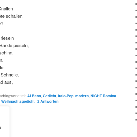
Knallen
te schallen.
“!
.
rieseln
Bande pieseln,
chinn,
n.
le,
 Schnelle.
nd aus,
schlagwortet mit
Al Bano
,
Gedicht
,
Italo-Pop
,
modern
,
NICHT Romina
,
Weihnachtsgedicht
|
2
Antworten
e