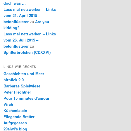
doch was …
Lass mal netzwerken – Links
vom 21. April 2015 –
betonflüsterer
zu
Are you
kidding?
Lass mal netzwerken – Links
vom 26. Juli 2015 –
betonflüsterer
zu
Splitterbrötchen (CDXXVI)
LINKS WIE RECHTS
Geschichten und Meer
hirnfick 2.0
Barbaras Spielwiese
Peter Flechtner
Pour 15 minutes d'amour
Virch
Küchenlatein
Fliegende Bretter
Aufgegessen
29alwi's blog