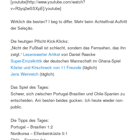
[youtube]http://www.youtube.com/watch?
v=R3yq2wSSXpE[/youtube]
Wirklich die besten? I beg to differ. Mehr beim Achtelfinal-Auftritt
der Seleção.
Die heutigen Pflicht-Kick-Klicks:
„Nicht der Fußball ist schlecht, sondern das Fernsehen, das ihn
zeigt.“
Lesenswerter Artikel
von Daniel Raecke
Super-Einzelkritik
der deutschen Mannschaft im Ghana-Spiel
Köster und Kirschneck von 11 Freunde
(täglich)
Jens Weinreich
(täglich)
Das Spiel des Tages:
Schwer, sich zwischen Portugal-Brasilien und Chile-Spanien zu
entscheiden. Am besten beides gucken. Ich heute wieder non-
public.
Die Tipps des Tages:
Portugal – Brasilien 1:2
Nordkorea – Elfenbeinküste 0:1
Chile – Spanien 0:1