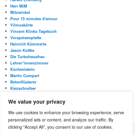
Herr MiM
Mitzwinkel
Pour 15 minutes d'amour
Vilmoskörte
Vincent Klinks Tagebuch
Vorspeisenplatte
Heinrich Kümmerle
Jason Kottke
Die Turbohausfrau
Lehrer*innenzimmer
Küchenlatein
Martin Compart
Betonflüsterer
Kiezschreiber
Christian Buggischs Blog
We value your privacy
S
We use cookies to enhance your browsing experience, serve
u
personalized ads or content, and analyze our traffic. By
c
h
clicking "Accept All", you consent to our use of cookies.
e